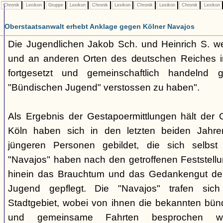
Chronik
Lexikon
Gruppe
Lexikon
Chronik
Lexikon
Chronik
Lexikon
Chronik
Lexikon
Oberstaatsanwalt erhebt Anklage gegen Kölner Navajos
Die Jugendlichen Jakob Sch. und Heinrich S. w
und an anderen Orten des deutschen Reiches 
fortgesetzt und gemeinschaftlich handelnd
"Bündischen Jugend" verstossen zu haben".
Als Ergebnis der Gestapoermittlungen hält der O
Köln haben sich in den letzten beiden Jahr
jüngeren Personen gebildet, die sich selbst
"Navajos" haben nach den getroffenen Feststellung
hinein das Brauchtum und das Gedankengut de
Jugend gepflegt. Die "Navajos" trafen sic
Stadtgebiet, wobei von ihnen die bekannten bü
und gemeinsame Fahrten besprochen wu