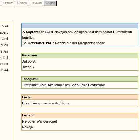
e
Lexikon
Chronik
Lexikon
Gruppe
 "seit
7. September 1937:
Navajos an Schlägerei auf dem Kalker Rummelplatz
sagen.
beteiligt
rhand
12. Dezember 1947:
Razzia auf der Margarethenhöhe
h auch
reffen
Personen
 [...]
Jakob S.
anchen
Josef B.
r 1944
Topografie
Treffpunkt: Köln, Alte Mauer am Bach/Ecke Poststraße
Lieder
Hohe Tannen weisen die Sterne
Lexikon
Nerother Wandervogel
Navajo