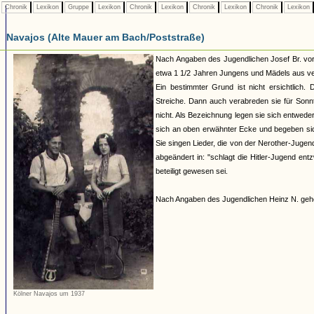
Chronik
Lexikon
Gruppe
Lexikon
Chronik
Lexikon
Chronik
Lexikon
Chronik
Lexikon
Navajos (Alte Mauer am Bach/Poststraße)
Nach Angaben des Jugendlichen Josef Br. vor
etwa 1 1/2 Jahren Jungens und Mädels aus ve
Ein bestimmter Grund ist nicht ersichtlich.
Streiche. Dann auch verabreden sie für Sonnt
nicht. Als Bezeichnung legen sie sich entwede
sich an oben erwähnter Ecke und begeben sich
Sie singen Lieder, die von der Nerother-Juge
abgeändert in: "schlagt die Hitler-Jugend en
beteiligt gewesen sei.
Nach Angaben des Jugendlichen Heinz N. gehö
Kölner Navajos um 1937