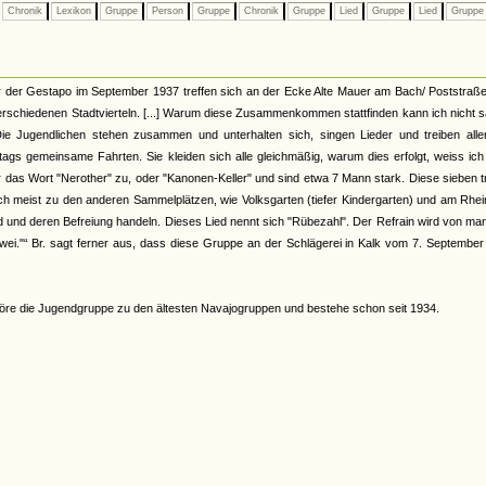
Chronik
Lexikon
Gruppe
Person
Gruppe
Chronik
Gruppe
Lied
Gruppe
Lied
Grupp
 der Gestapo im September 1937 treffen sich an der Ecke Alte Mauer am Bach/ Poststraße
rschiedenen Stadtvierteln. [...] Warum diese Zusammenkommen stattfinden kann ich nicht 
 Die Jugendlichen stehen zusammen und unterhalten sich, singen Lieder und treiben alle
ags gemeinsame Fahrten. Sie kleiden sich alle gleichmäßig, warum dies erfolgt, weiss ic
r das Wort "Nerother" zu, oder "Kanonen-Keller" und sind etwa 7 Mann stark. Diese sieben t
 meist zu den anderen Sammelplätzen, wie Volksgarten (tiefer Kindergarten) und am Rhein.
nd und deren Befreiung handeln. Dieses Lied nennt sich "Rübezahl". Der Refrain wird von m
tzwei."“ Br. sagt ferner aus, dass diese Gruppe an der Schlägerei in Kalk vom 7. Septembe
re die Jugendgruppe zu den ältesten Navajogruppen und bestehe schon seit 1934.