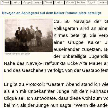
Chronik
Lexikon
Gruppe
Lexikon
Chronik
Lexikon
Chronik
Lexikon
Chronik
Lexikon
Navajos an Schlägerei auf dem Kalker Rummelplatz beteiligt
Ca. 50 Navajos der G
Volksgarten sind an eine
Kirmes beteiligt. Sie ve
einer Gruppe Kalker Ju
auseinander zusetzen. Be
Kölner"Navojos" um 1937
der unbeteiligte Jugendl
Nähe des Navajo-Treffpunkts Ecke Alte Mauer a
und das Geschehen verfolgt, von der Gestapo f
Er gibt zu Protokoll: "Gestern Abend stand ich wi
als ein mir unbekannter Junge mit dem Fahrrad
Clique sei. Ich antwortete, dass diese wohl zum V
bei mir, als der Junge nun sagte: "Wenn die and