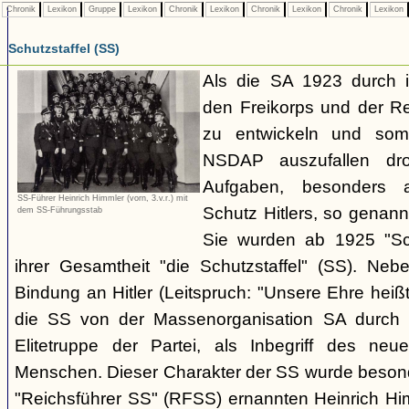
Chronik
Lexikon
Gruppe
Lexikon
Chronik
Lexikon
Chronik
Lexikon
Chronik
Lexikon
Schutzstaffel (SS)
Als die SA 1923 durch 
den Freikorps und der R
zu entwickeln und somi
NSDAP auszufallen dro
Aufgaben, besonders 
SS-Führer Heinrich Himmler (vorn, 3.v.r.) mit
Schutz Hitlers, so genan
dem SS-Führungsstab
Sie wurden ab 1925 "Sch
ihrer Gesamtheit "die Schutzstaffel" (SS). Ne
Bindung an Hitler (Leitspruch: "Unsere Ehre heißt
die SS von der Massenorganisation SA durch ih
Elitetruppe der Partei, als Inbegriff des neuen
Menschen. Dieser Charakter der SS wurde beson
"Reichsführer SS" (RFSS) ernannten Heinrich Hi