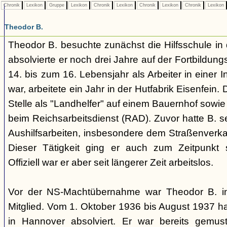
Chronik
Lexikon
Gruppe
Lexikon
Chronik
Lexikon
Chronik
Lexikon
Chronik
Lexikon
Theodor B.
Theodor B. besuchte zunächst die Hilfsschule in
absolvierte er noch drei Jahre auf der Fortbildu
14. bis zum 16. Lebensjahr als Arbeiter in einer In
war, arbeitete ein Jahr in der Hutfabrik Eisenfein. D
Stelle als "Landhelfer" auf einem Bauernhof sowie
beim Reichsarbeitsdienst (RAD). Zuvor hatte B. s
Aushilfsarbeiten, insbesondere dem Straßenverkauf
Dieser Tätigkeit ging er auch zum Zeitpunkt
Offiziell war er aber seit längerer Zeit arbeitslos.
Vor der NS-Machtübernahme war Theodor B. in
Mitglied. Vom 1. Oktober 1936 bis August 1937 h
in Hannover absolviert. Er war bereits gemust