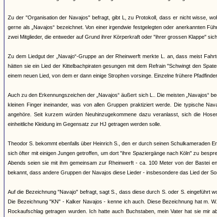
Zu der "Organisation der Navajos" befragt, gibt L, zu Protokoll, dass er nicht wisse
gerne als „Navajos“ bezeichnet. Von einer irgendwie festgelegten oder anerkannten Fü
zwei Mitglieder, die entweder auf Grund ihrer Körperkraft oder "ihrer grossen Klappe" sic
Zu dem Liedgut der „Navajo“-Gruppe an der Rheinwerft merkte L. an, dass meist Fahr
hätten sie ein Lied der Kittelbachpiraten gesungen mit dem Refrain "Schwingt den Spate
einem neuen Lied, von dem er dann einige Strophen vorsinge. Einzelne frühere Pfadfinde
Auch zu den Erkennungszeichen der „Navajos“ äußert sich L.. Die meisten „Navajos“ beg
kleinen Finger ineinander, was von allen Gruppen praktiziert werde. Die typische Na
angehöre. Seit kurzem würden Neuhinzugekommene dazu veranlasst, sich die Hosen
einheitliche Kleidung im Gegensatz zur HJ getragen werden solle.
Theodor S. bekommt ebenfalls über Heinrich S., den er durch seinen Schulkameraden Erns
sich öfter mit einigen Jungen getroffen, um dort "ihre Spaziergänge nach Köln" zu besp
Abends seien sie mit ihm gemeinsam zur Rheinwerft - ca. 100 Meter von der Bastei en
bekannt, dass andere Gruppen der Navajos diese Lieder - insbesondere das Lied der S
Auf die Bezeichnung "Navajo" befragt, sagt S., dass diese durch S. oder S. eingeführt 
Die Bezeichnung "KN" - Kalker Navajos - kenne ich auch. Diese Bezeichnung hat m. W.
Rockaufschlag getragen wurden. Ich hatte auch Buchstaben, mein Vater hat sie mir a