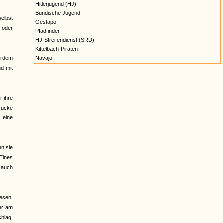
Hitlerjugend (HJ)
Bündische Jugend
selbst
Gestapo
n oder
Pfadfinder
HJ-Streifendienst (SRD)
Kittelbach-Piraten
erdem
Navajo
nd mit
r ihre
brücke
 eine
en sie
 Eines
t auch
wesen.
der am
hlag,