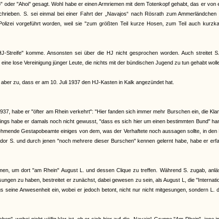
do" oder "Ahoi" gesagt. Wohl habe er einen Armriemen mit dem Totenkopf gehabt, das er von
rieben. S. sei einmal bei einer Fahrt der „Navajos“ nach Rösrath zum Ammerländchen 
Polizei vorgeführt worden, weil sie "zum größten Teil kurze Hosen, zum Teil auch kurzka
e HJ-Streife" komme. Ansonsten sei über die HJ nicht gesprochen worden. Auch streitet S
eine lose Vereinigung jünger Leute, die nichts mit der bündischen Jugend zu tun gehabt woll
 aber zu, dass er am 10. Juli 1937 den HJ-Kasten in Kalk angezündet hat.
37, habe er "öfter am Rhein verkehrt": "Hier fanden sich immer mehr Burschen ein, die Kl
lerdings habe er damals noch nicht gewusst, "dass es sich hier um einen bestimmten Bund" ha
rnehmende Gestapobeamte einiges von dem, was der Verhaftete noch aussagen sollte, in de
or S. und durch jenen "noch mehrere dieser Burschen" kennen gelernt habe, habe er erfa
mmen, um dort "am Rhein" August L. und dessen Clique zu treffen. Während S. zugab, anlä
ungen zu haben, bestreitet er zunächst, dabei gewesen zu sein, als August L, die "Internati
 seine Anwesenheit ein, wobei er jedoch betont, nicht nur nicht mitgesungen, sondern L. 