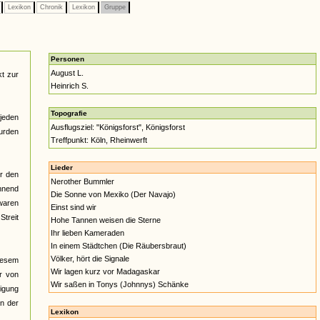
e
Lexikon
Chronik
Lexikon
Gruppe
Personen
August L.
t zur
Heinrich S.
Topografie
jeden
Ausflugsziel: "Königsforst", Königsforst
urden
Treffpunkt: Köln, Rheinwerft
Lieder
er den
Nerother Bummler
hnend
Die Sonne von Mexiko (Der Navajo)
waren
Einst sind wir
Streit
Hohe Tannen weisen die Sterne
Ihr lieben Kameraden
In einem Städtchen (Die Räubersbraut)
Völker, hört die Signale
iesem
Wir lagen kurz vor Madagaskar
r von
Wir saßen in Tonys (Johnnys) Schänke
tigung
n der
Lexikon