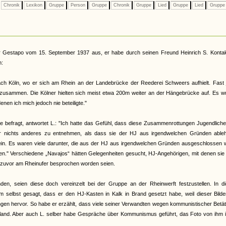
Chronik
Lexikon
Gruppe
Person
Gruppe
Chronik
Gruppe
Lied
Gruppe
Lied
Grupp
er Gestapo vom 15. September 1937 aus, er habe durch seinen Freund Heinrich S. Kontak
n:
ch Köln, wo er sich am Rhein an der Landebrücke der Reederei Schweers aufhielt. Fast 
zusammen. Die Kölner hielten sich meist etwa 200m weiter an der Hängebrücke auf. Es w
n ich mich jedoch nie beteiligte."
 befragt, antwortet L.: "Ich hatte das Gefühl, dass diese Zusammenrottungen Jugendlich
 nichts anderes zu entnehmen, als dass sie der HJ aus irgendwelchen Gründen able
n. Es waren viele darunter, die aus der HJ aus irgendwelchen Gründen ausgeschlossen 
n." Verschiedene „Navajos“ hätten Gelegenheiten gesucht, HJ-Angehörigen, mit denen sie 
e zuvor am Rheinufer besprochen worden seien.
n, seien diese doch vereinzelt bei der Gruppe an der Rheinwerft festzustellen. In d
selbst gesagt, dass er den HJ-Kasten in Kalk in Brand gesetzt habe, weil dieser Bilde
gen hervor. So habe er erzählt, dass viele seiner Verwandten wegen kommunistischer Betä
hland. Aber auch L. selber habe Gespräche über Kommunismus geführt, das Foto von ihm i