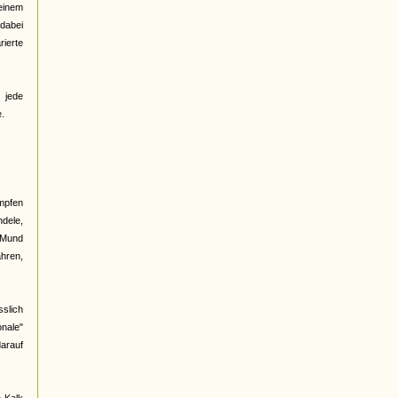
 einem
dabei
rierte
. jede
e.
ampfen
ndele,
n Mund
hren,
sslich
onale"
darauf