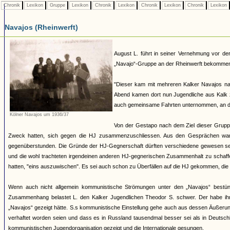
Chronik
Lexikon
Gruppe
Lexikon
Chronik
Lexikon
Chronik
Lexikon
Chronik
Lexikon
Navajos (Rheinwerft)
August L. führt in seiner Vernehmung vor d
„Navajo“-Gruppe an der Rheinwerft bekomme
"Dieser kam mit mehreren Kalker Navajos na
Abend kamen dort nun Jugendliche aus Kalk 
auch gemeinsame Fahrten unternommen, an dene
Kölner Navajos um 1936/37
Von der Gestapo nach dem Ziel dieser Gruppe
Zweck hatten, sich gegen die HJ zusammenzuschliessen. Aus den Gesprächen war
gegenüberstunden. Die Gründe der HJ-Gegnerschaft dürften verschiedene gewesen sei
und die wohl trachteten irgendeinen anderen HJ-gegnerischen Zusammenhalt zu schaffe
hatten, "eins auszuwischen". Es sei auch schon zu Überfällen auf die HJ gekommen, di
Wenn auch nicht allgemein kommunistische Strömungen unter den „Navajos“ bestünde
Zusammenhang belastet L. den Kalker Jugendlichen Theodor S. schwer. Der habe ihm 
„Navajos“ gezeigt hätte. S.s kommunistische Einstellung gehe auch aus dessen Äußerun
verhaftet worden seien und dass es in Russland tausendmal besser sei als in Deutsc
kommunistischen Jugendorganisation gezeigt und die Internationale gesungen.