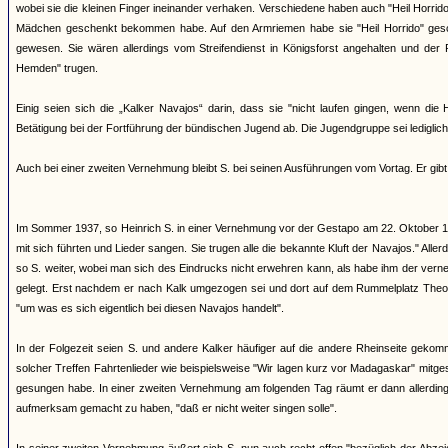
wobei sie die kleinen Finger ineinander verhaken. Verschiedene haben auch "Heil Horri
Mädchen geschenkt bekommen habe. Auf den Armriemen habe sie "Heil Horrido" gesch
gewesen. Sie wären allerdings vom Streifendienst in Königsforst angehalten und der 
Hemden" trugen.
Einig seien sich die „Kalker Navajos“ darin, dass sie "nicht laufen gingen, wenn di
Betätigung bei der Fortführung der bündischen Jugend ab. Die Jugendgruppe sei lediglich 
Auch bei einer zweiten Vernehmung bleibt S. bei seinen Ausführungen vom Vortag. Er gibt
Im Sommer 1937, so Heinrich S. in einer Vernehmung vor der Gestapo am 22. Oktober 19
mit sich führten und Lieder sangen. Sie trugen alle die bekannte Kluft der Navajos." Al
so S. weiter, wobei man sich des Eindrucks nicht erwehren kann, als habe ihm der ve
gelegt. Erst nachdem er nach Kalk umgezogen sei und dort auf dem Rummelplatz Theod
"um was es sich eigentlich bei diesen Navajos handelt".
In der Folgezeit seien S. und andere Kalker häufiger auf die andere Rheinseite geko
solcher Treffen Fahrtenlieder wie beispielsweise "Wir lagen kurz vor Madagaskar" mitges
gesungen habe. In einer zweiten Vernehmung am folgenden Tag räumt er dann allerdings
aufmerksam gemacht zu haben, "daß er nicht weiter singen solle".