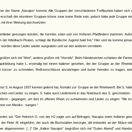
, woher der Name „Navajos“ komme. Alle Gruppen der verschiedenen Treffpunkte haben sich 
hrerschaft der einzelnen Gruppen könne zwar keine Rede sein, jedoch hätte jede Gruppe ei
h mit ihrer Meinung durchsetzten.
tenlieder gesungen würden, die harmlos seien und von früheren Pfadfindern stammen. Auß
n der Kittelbach-Piraten, schlagt die Bündische Jugend bald frei." Hier und da komme jema
r würden diese Lieder wieder ausgraben und sie den anderen vermitteln.
rüßen sich mit "Ahoi", andere grüßen mit "Horrido". Beim Händereichen schieben die Partne
vajokleidung habe L. erstmalig bei einem Italiener gesehen, der der Gruppe an der Rhein
 kürzer zu schneiden, Reißverschlüsse anzubringen und bunte Hemden zu tragen, weil
t S. im August 1937 kennen gelernt hat, Kontakt zur Gruppe an der Rheinwerft. Bei S. hätt
rechen und Lieder zu singen. S. habe auch Liedertexte in das Notizbuch des S. geschrieben.
tfernt - gegangen, um dort im offenen Rhein zu schwimmen und Lieder zu singen: "Mir is
onne von Mexiko - sangen."
worden sei: "Der Heinrich O. von der HJ sagte uns auf Befragen, Navajos seien Indianer ge
 der Peter M. eingeführt, der auch die Buchstaben besorgte, die entweder an der Mütze o
ber abgenommen. [...]“ Die „Kalker Navajos“ begrüßen sich mit "Guten Abend" und Handsc