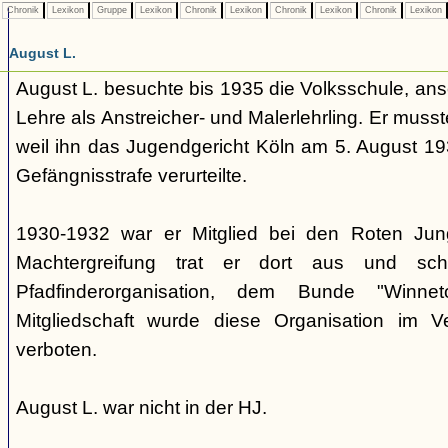
Chronik
Lexikon
Gruppe
Lexikon
Chronik
Lexikon
Chronik
Lexikon
Chronik
Lexikon
August L.
August L. besuchte bis 1935 die Volksschule, an
Lehre als Anstreicher- und Malerlehrling. Er muss
weil ihn das Jugendgericht Köln am 5. August 19
Gefängnisstrafe verurteilte.
1930-1932 war er Mitglied bei den Roten Jung
Machtergreifung trat er dort aus und schl
Pfadfinderorganisation, dem Bunde "Winn
Mitgliedschaft wurde diese Organisation im 
verboten.
August L. war nicht in der HJ.