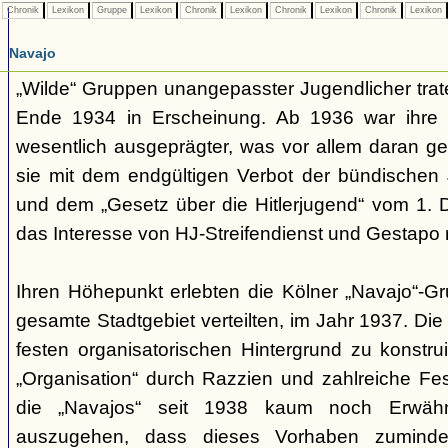
Chronik
Lexikon
Gruppe
Lexikon
Chronik
Lexikon
Chronik
Lexikon
Chronik
Lexikon
Navajo
„Wilde“ Gruppen unangepasster Jugendlicher trate
Ende 1934 in Erscheinung. Ab 1936 war ihre 
wesentlich ausgeprägter, was vor allem daran ge
sie mit dem endgültigen Verbot der bündischen
und dem „Gesetz über die Hitlerjugend“ vom 1. 
das Interesse von HJ-Streifendienst und Gestapo 
Ihren Höhepunkt erlebten die Kölner „Navajo“-Gr
gesamte Stadtgebiet verteilten, im Jahr 1937. Di
festen organisatorischen Hintergrund zu konstru
„Organisation“ durch Razzien und zahlreiche F
die „Navajos“ seit 1938 kaum noch Erwähn
auszugehen, dass dieses Vorhaben zumindes