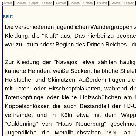
Chronik
Lexikon
Gruppe
Lexikon
Chronik
Lexikon
Chronik
Lexikon
Chronik
Lexikon
Kluft
Die verschiedenen jugendlichen Wandergruppen ze
Kleidung, die "Kluft" aus. Das hierbei zu beo
war zu - zumindest Beginn des Dritten Reiches - du
Zur Kleidung der "Navajos" etwa zählten häufi
karrierte Hemden, weiße Socken, halbhohe Stiefel
Halstücher und Skimützen. Außerdem trugen sie 
mit Toten- oder Hirschkopfplaketten, während die
Totenkopfringe oder kleine Holzschühchen am 
Koppelschlösser, die auch Bestandteil der HJ-
verfremdet und in Köln etwa mit dem Wappe
"Güldenring" von "Haus Neuerburg" geschmück
Jugendliche die Metallbuchstaben "KN" an 