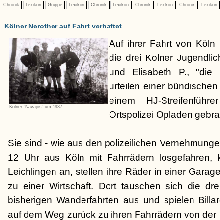
Chronik
Lexikon
Gruppe
Lexikon
Chronik
Lexikon
Chronik
Lexikon
Chronik
Lexikon
Kölner Nerother auf Fahrt verhaftet
Auf ihrer Fahrt von Köln
die drei Kölner Jugendli
und Elisabeth P., "die
urteilen einer bündische
einem HJ-Streifenführ
Kölner "Navajos" um 1937
Ortspolizei Opladen gebra
Sie sind - wie aus den polizeilichen Vernehmunge
12 Uhr aus Köln mit Fahrrädern losgefahren,
Leichlingen an, stellen ihre Räder in einer Gara
zu einer Wirtschaft. Dort tauschen sich die dre
bisherigen Wanderfahrten aus und spielen Billar
auf dem Weg zurück zu ihren Fahrrädern von der H