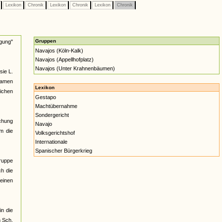
e
Lexikon
Chronik
Lexikon
Chronik
Lexikon
Chronik
Gruppen
gung"
Navajos (Köln-Kalk)
Navajos (Appellhofplatz)
Navajos (Unter Krahnenbäumen)
sie L.
samen
Lexikon
eichen
Gestapo
Machtübernahme
Sondergericht
uchung
Navajo
m die
Volksgerichtshof
Internationale
Spanischer Bürgerkrieg
Gruppe
ch die
seinen
n die
n Sch.