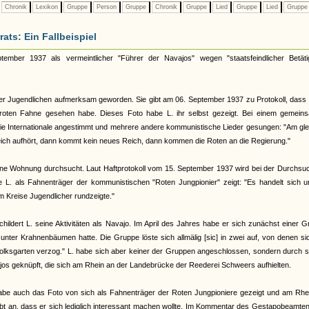
Chronik
Lexikon
Gruppe
Person
Gruppe
Chronik
Gruppe
Lied
Gruppe
Lied
Grupp
ts: Ein Fallbeispiel
ember 1937 als vermeintlicher "Führer der Navajos" wegen "staatsfeindlicher Betäti
ner Jugendlichen aufmerksam geworden. Sie gibt am 06. September 1937 zu Protokoll, dass 
r roten Fahne gesehen habe. Dieses Foto habe L. ihr selbst gezeigt. Bei einem gemein
die Internationale angestimmt und mehrere andere kommunistische Lieder gesungen: "Am gl
Reich aufhört, dann kommt kein neues Reich, dann kommen die Roten an die Regierung."
seine Wohnung durchsucht. Laut Haftprotokoll vom 15. September 1937 wird bei der Durchs
 L. als Fahnenträger der kommunistischen "Roten Jungpionier" zeigt: "Es handelt sich u
 Kreise Jugendlicher rundzeigte."
ldert L. seine Aktivitäten als Navajo. Im April des Jahres habe er sich zunächst einer 
 unter Krahnenbäumen hatte. Die Gruppe löste sich allmälig [sic] in zwei auf, von denen si
Volksgarten verzog." L. habe sich aber keiner der Gruppen angeschlossen, sondern durch 
jos geknüpft, die sich am Rhein an der Landebrücke der Reederei Schweers aufhielten.
habe auch das Foto von sich als Fahnenträger der Roten Jungpioniere gezeigt und am Rhei
gibt an, dass er sich lediglich interessant machen wollte. Im Kommentar des Gestapobeamte