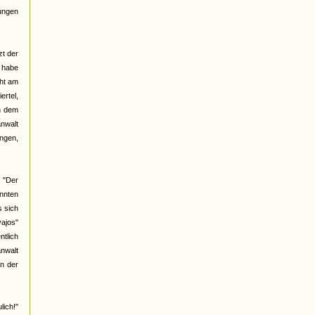
lungen
zt der
h habe
cht am
ertel,
n dem
nwalt
ingen,
 "Der
nnten
s sich
vajos"
ntlich
nwalt
n der
ich!"