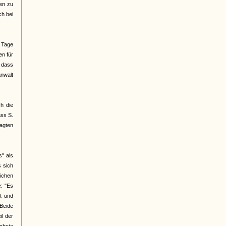
ben zu
ch bei
n Tage
en für
, dass
anwalt
ch die
ass S.
lagten
s" als
s sich
lichen
e: "Es
it und
 Beide
il der