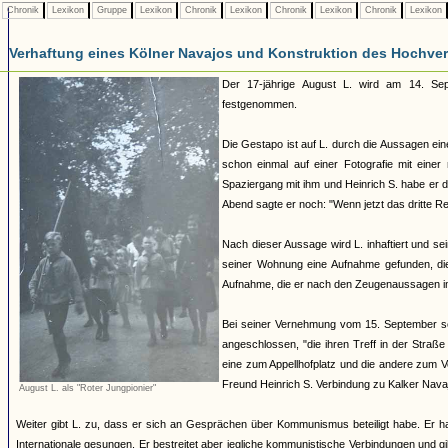
Chronik
Lexikon
Gruppe
Lexikon
Chronik
Lexikon
Chronik
Lexikon
Chronik
Lexikon
Verhaftung eines Kölner Navajos und Konstruktion des Hochverra
Der 17-jährige August L. wird am 14. Sept
festgenommen.
Die Gestapo ist auf L. durch die Aussagen ei
schon einmal auf einer Fotografie mit eine
Spaziergang mit ihm und Heinrich S. habe er 
Abend sagte er noch: "Wenn jetzt das dritte 
Nach dieser Aussage wird L. inhaftiert und 
seiner Wohnung eine Aufnahme gefunden, die
Aufnahme, die er nach den Zeugenaussagen im
Bei seiner Vernehmung vom 15. September schi
angeschlossen, "die ihren Treff in der Straße
eine zum Appellhofplatz und die andere zum 
Freund Heinrich S. Verbindung zu Kalker Nava
August L. als "Roter Jungpionier"
Weiter gibt L. zu, dass er sich an Gesprächen über Kommunismus beteiligt habe. Er 
Internationale gesungen. Er bestreitet aber jegliche kommunistische Verbindungen und 