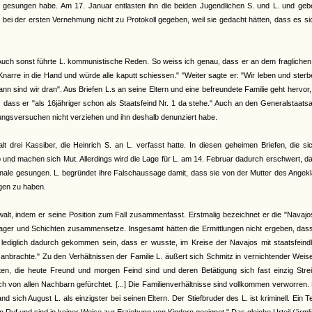
nale gesungen habe. Am 17. Januar entlasten ihn die beiden Jugendlichen S. und L. und ge
s bei der ersten Vernehmung nicht zu Protokoll gegeben, weil sie gedacht hätten, dass es si
 "Auch sonst führte L. kommunistische Reden. So weiss ich genau, dass er an dem fragliche
narre in die Hand und würde alle kaputt schiessen." "Weiter sagte er: "Wir leben und sterb
n sind wir dran". Aus Briefen L.s an seine Eltern und eine befreundete Familie geht hervor
dass er "als 16jähriger schon als Staatsfeind Nr. 1 da stehe." Auch an den Generalstaats
rungsversuchen nicht verziehen und ihn deshalb denunziert habe.
rei Kassiber, die Heinrich S. an L. verfasst hatte. In diesen geheimen Briefen, die si
und machen sich Mut. Allerdings wird die Lage für L. am 14. Februar dadurch erschwert, d
ionale gesungen. L. begründet ihre Falschaussage damit, dass sie von der Mutter des Angek
ngen zu haben.
t, indem er seine Position zum Fall zusammenfasst. Erstmalig bezeichnet er die "Navajo
 Lager und Schichten zusammensetze. Insgesamt hätten die Ermittlungen nicht ergeben, das
lediglich dadurch gekommen sein, dass er wusste, im Kreise der Navajos mit staatsfeind
brachte." Zu den Verhältnissen der Familie L. äußert sich Schmitz in vernichtender Weis
ten, die heute Freund und morgen Feind sind und deren Betätigung sich fast einzig Stre
h von allen Nachbarn gefürchtet. [...] Die Familienverhältnisse sind vollkommen verworren.
ich August L. als einzigster bei seinen Eltern. Der Stiefbruder des L. ist kriminell. Ein Te