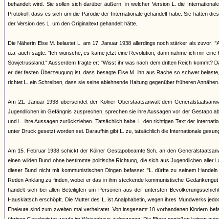
behandelt wird. Sie sollen sich darüber äußern, in welcher Version L. die Internatio
Protokoll, dass es sich um die Parodie der Internationale gehandelt habe. Sie hätten die
der Version des L. um den Originaltext gehandelt hätte.
Die Näherin Else M. belastet L. am 17. Januar 1938 allerdings noch stärker als zuvor:
u.a. auch sagte: "Ich wünsche, es käme jetzt eine Revolution, dann nähme ich mir eine K
Sowjetrussland." Ausserdem fragte er: "Wisst ihr was nach dem dritten Reich kommt? Dan
er der festen Überzeugung ist, dass besagte Else M. ihn aus Rache so schwer belaste, 
richtet L. ein Schreiben, dass sie seine ablehnende Haltung gegenüber früheren Annähe
Am 21. Januar 1938 übersendet der Kölner Oberstaatsanwalt dem Generalstaatsanwalt d
Jugendlichen im Gefängnis zusprechen, sprechen sie ihre Aussagen vor der Gestapo ab 
und L. ihre Aussagen zurückziehen. Tatsächlich habe L. den richtigen Text der Internat
unter Druck gesetzt worden sei. Daraufhin gibt L. zu, tatsächlich die Internationale gesu
Am 15. Februar 1938 schickt der Kölner Gestapobeamte Sch. an den Generalstaatsanwal
einen wilden Bund ohne bestimmte politische Richtung, die sich aus Jugendlichen aller
dieser Bund nicht mit kommunistischen Dingen befasse: "L. dürfte zu seinem Handeln 
Reden Anklang zu finden, wobei er das in ihm steckende kommunistische Gedankengut an
handelt sich bei allen Beteiligten um Personen aus der untersten Bevölkerungsschich
Hausklatsch erschöpft. Die Mutter des L. ist Analphabetin, wegen ihres Mundwerks jedoc
Eheleute sind zum zweiten mal verheiratet. Von insgesamt 10 vorhandenen Kindern befand s