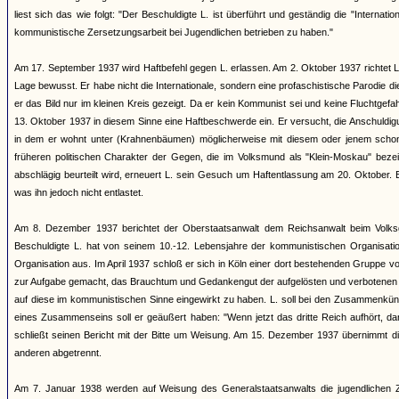
liest sich das wie folgt: "Der Beschuldigte L. ist überführt und geständig die "Inter
kommunistische Zersetzungsarbeit bei Jugendlichen betrieben zu haben."
Am 17. September 1937 wird Haftbefehl gegen L. erlassen. Am 2. Oktober 1937 richtet L
Lage bewusst. Er habe nicht die Internationale, sondern eine profaschistische Parod
er das Bild nur im kleinen Kreis gezeigt. Da er kein Kommunist sei und keine Fluchtgefa
13. Oktober 1937 in diesem Sinne eine Haftbeschwerde ein. Er versucht, die Anschuldig
in dem er wohnt unter (Krahnenbäumen) möglicherweise mit diesem oder jenem schon m
früheren politischen Charakter der Gegen, die im Volksmund als "Klein-Moskau" be
abschlägig beurteilt wird, erneuert L. sein Gesuch um Haftentlassung am 20. Oktober. 
was ihn jedoch nicht entlastet.
Am 8. Dezember 1937 berichtet der Oberstaatsanwalt dem Reichsanwalt beim Volksg
Beschuldigte L. hat von seinem 10.-12. Lebensjahre der kommunistischen Organisati
Organisation aus. Im April 1937 schloß er sich in Köln einer dort bestehenden Gruppe v
zur Aufgabe gemacht, das Brauchtum und Gedankengut der aufgelösten und verbotenen bü
auf diese im kommunistischen Sinne eingewirkt zu haben. L. soll bei den Zusammenkünfte
eines Zusammenseins soll er geäußert haben: "Wenn jetzt das dritte Reich aufhört, 
schließt seinen Bericht mit der Bitte um Weisung. Am 15. Dezember 1937 übernimmt d
anderen abgetrennt.
Am 7. Januar 1938 werden auf Weisung des Generalstaatsanwalts die jugendlichen Ze