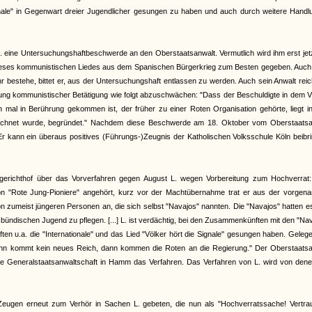
nationale" in Gegenwart dreier Jugendlicher gesungen zu haben und auch durch weitere Hand
. eine Untersuchungshaftbeschwerde an den Oberstaatsanwalt. Vermutlich wird ihm erst jet
ie dieses kommunistischen Liedes aus dem Spanischen Bürgerkrieg zum Besten gegeben. Auc
hr bestehe, bittet er, aus der Untersuchungshaft entlassen zu werden. Auch sein Anwalt rei
ung kommunistischer Betätigung wie folgt abzuschwächen: "Dass der Beschuldigte in dem Vi
al in Berührung gekommen ist, der früher zu einer Roten Organisation gehörte, liegt i
zeichnet wurde, begründet." Nachdem diese Beschwerde am 18. Oktober vom Oberstaatsa
Er kann ein überaus positives (Führungs-)Zeugnis der Katholischen Volksschule Köln beibr
erichthof über das Vorverfahren gegen August L. wegen Vorbereitung zum Hochverrat:
on "Rote Jung-Pioniere" angehört, kurz vor der Machtübernahme trat er aus der vorgena
on zumeist jüngeren Personen an, die sich selbst "Navajos" nannten. Die "Navajos" hatten e
ndischen Jugend zu pflegen. [...] L. ist verdächtig, bei den Zusammenkünften mit den "Na
n u.a. die "Internationale" und das Lied "Völker hört die Signale" gesungen haben. Gelege
dann kommt kein neues Reich, dann kommen die Roten an die Regierung." Der Oberstaatsa
ie Generalstaatsanwaltschaft in Hamm das Verfahren. Das Verfahren von L. wird von dene
ugen erneut zum Verhör in Sachen L. gebeten, die nun als "Hochverratssache! Vertraul