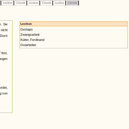
e
Lexikon
Chronik
Lexikon
Chronik
Lexikon
Chronik
Lexikon
. Sie
Gestapo
 nicht
Zwangsarbeit
. Doch
Kütter, Ferdinand
Ostarbeiter
 fest.
gangen
ordet,
ng von