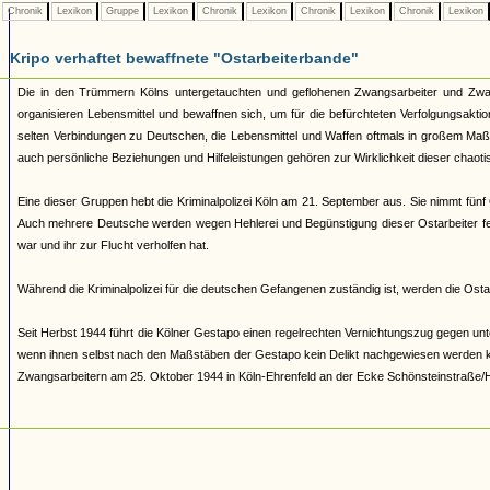
Chronik
Lexikon
Gruppe
Lexikon
Chronik
Lexikon
Chronik
Lexikon
Chronik
Lexikon
Kripo verhaftet bewaffnete "Ostarbeiterbande"
Die in den Trümmern Kölns untergetauchten und geflohenen Zwangsarbeiter und Zwan
organisieren Lebensmittel und bewaffnen sich, um für die befürchteten Verfolgungsakti
selten Verbindungen zu Deutschen, die Lebensmittel und Waffen oftmals in großem Maß
auch persönliche Beziehungen und Hilfeleistungen gehören zur Wirklichkeit dieser chao
Eine dieser Gruppen hebt die Kriminalpolizei Köln am 21. September aus. Sie nimmt fünf
Auch mehrere Deutsche werden wegen Hehlerei und Begünstigung dieser Ostarbeiter fes
war und ihr zur Flucht verholfen hat.
Während die Kriminalpolizei für die deutschen Gefangenen zuständig ist, werden die Osta
Seit Herbst 1944 führt die Kölner Gestapo einen regelrechten Vernichtungszug gegen u
wenn ihnen selbst nach den Maßstäben der Gestapo kein Delikt nachgewiesen werden kann
Zwangsarbeitern am 25. Oktober 1944 in Köln-Ehrenfeld an der Ecke Schönsteinstraße/H