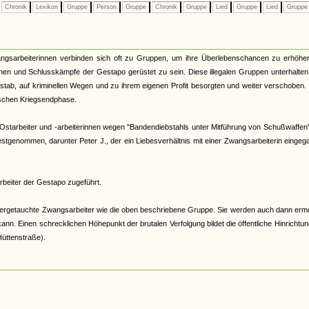
Chronik
Lexikon
Gruppe
Person
Gruppe
Chronik
Gruppe
Lied
Gruppe
Lied
Grupp
gsarbeiterinnen verbinden sich oft zu Gruppen, um ihre Überlebenschancen zu erhöhen
onen und Schlusskämpfe der Gestapo gerüstet zu sein. Diese illegalen Gruppen unterhalten
stab, auf kriminellen Wegen und zu ihrem eigenen Profit besorgten und weiter verschoben
tischen Kriegsendphase.
 Ostarbeiter und -arbeiterinnen wegen "Bandendiebstahls unter Mitführung von Schußwaffen"
tgenommen, darunter Peter J., der ein Liebesverhältnis mit einer Zwangsarbeiterin einge
rbeiter der Gestapo zugeführt.
ntergetauchte Zwangsarbeiter wie die oben beschriebene Gruppe. Sie werden auch dann erm
. Einen schrecklichen Höhepunkt der brutalen Verfolgung bildet die öffentliche Hinrichtu
üttenstraße).