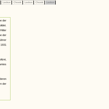
e
Lexikon
Chronik
Lexikon
Chronik
Lexikon
pe der
ldet.
itler
pe der
führer
. 1931
lizei,
amtes
nderen
en der