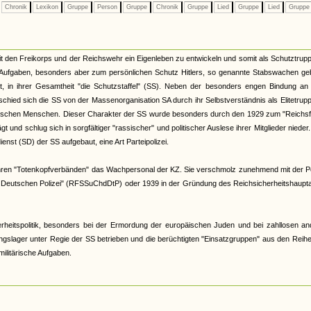
Chronik
Lexikon
Gruppe
Person
Gruppe
Chronik
Gruppe
Lied
Gruppe
Lied
Grupp
t den Freikorps und der Reichswehr ein Eigenleben zu entwickeln und somit als Schutztrup
Aufgaben, besonders aber zum persönlichen Schutz Hitlers, so genannte Stabswachen gebi
, in ihrer Gesamtheit "die Schutzstaffel" (SS). Neben der besonders engen Bindung an H
schied sich die SS von der Massenorganisation SA durch ihr Selbstverständnis als Elitetrup
alistischen Menschen. Dieser Charakter der SS wurde besonders durch den 1929 zum "Reichs
und schlug sich in sorgfältiger "rassischer" und politischer Auslese ihrer Mitglieder nieder
nst (SD) der SS aufgebaut, eine Art Parteipolizei.
ihren "Totenkopfverbänden" das Wachpersonal der KZ. Sie verschmolz zunehmend mit der Po
r Deutschen Polizei" (RFSSuChdDtP) oder 1939 in der Gründung des Reichsicherheitshaupt
herheitspolitik, besonders bei der Ermordung der europäischen Juden und bei zahllosen a
ngslager unter Regie der SS betrieben und die berüchtigten "Einsatzgruppen" aus den Reih
ilitärische Aufgaben.