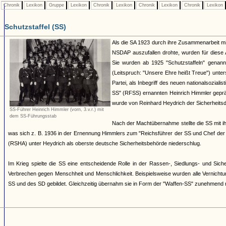
Chronik
Lexikon
Gruppe
Lexikon
Chronik
Lexikon
Chronik
Lexikon
Chronik
Lexikon
Schutzstaffel (SS)
Als die SA 1923 durch ihre Zusammenarbeit mi
NSDAP auszufallen drohte, wurden für diese 
Sie wurden ab 1925 "Schutzstaffeln" genannt
(Leitspruch: "Unsere Ehre heißt Treue") unter
Partei, als Inbegriff des neuen nationalsozi
SS" (RFSS) ernannten Heinrich Himmler geprägt 
wurde von Reinhard Heydrich der Sicherheitsdie
SS-Führer Heinrich Himmler (vorn, 3.v.r.) mit
dem SS-Führungsstab
Nach der Machtübernahme stellte die SS mit 
was sich z. B. 1936 in der Ernennung Himmlers zum "Reichsführer der SS und Chef de
(RSHA) unter Heydrich als oberste deutsche Sicherheitsbehörde niederschlug.
Im Krieg spielte die SS eine entscheidende Rolle in der Rassen-, Siedlungs- und Sic
Verbrechen gegen Menschheit und Menschlichkeit. Beispielsweise wurden alle Vernichtu
SS und des SD gebildet. Gleichzeitig übernahm sie in Form der "Waffen-SS" zunehmend m