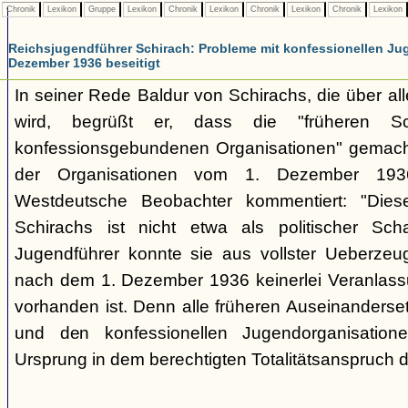
Chronik
Lexikon
Gruppe
Lexikon
Chronik
Lexikon
Chronik
Lexikon
Chronik
Lexikon
Reichsjugendführer Schirach: Probleme mit konfessionellen Ju
Dezember 1936 beseitigt
In seiner Rede Baldur von Schirachs, die über all
wird, begrüßt er, dass die "früheren Sch
konfessionsgebundenen Organisationen" gemacht
der Organisationen vom 1. Dezember 1936
Westdeutsche Beobachter kommentiert: "Diese
Schirachs ist nicht etwa als politischer Sc
Jugendführer konnte sie aus vollster Ueberzeu
nach dem 1. Dezember 1936 keinerlei Veranlass
vorhanden ist. Denn alle früheren Auseinanders
und den konfessionellen Jugendorganisatione
Ursprung in dem berechtigten Totalitätsanspruch d