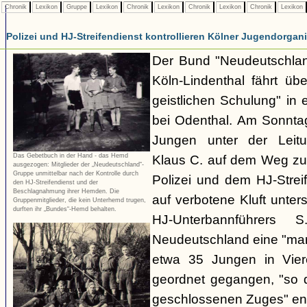
Chronik
Lexikon
Gruppe
Lexikon
Chronik
Lexikon
Chronik
Lexikon
Chronik
Lexikon
Polizei und HJ-Streifendienst kontrollieren Kölner Jugendorgan
Der Bund "Neudeutschla
Köln-Lindenthal fährt ü
geistlichen Schulung" in
bei Odenthal. Am Sonnt
Jungen unter der Leitu
Das Gebetbuch in der Hand - das Hemd
Klaus C. auf dem Weg zur
ausgezogen: Mitglieder der „Neudeutschland“-
Gruppe unmittelbar nach der Kontrolle durch
Polizei und dem HJ-Strei
den HJ-Streifendienst und der
Beschlagnahmung ihrer Hemden. Die
auf verbotene Kluft unte
Gruppenmitglieder, die kein Unterhemd trugen,
durften ihr „Bundes“-Hemd behalten.
HJ-Unterbannführers
Neudeutschland eine "ma
etwa 35 Jungen in Viere
geordnet gegangen, "so 
geschlossenen Zuges" ents