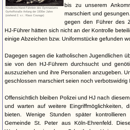
bis zu unserem Ankomm
Neudeutschland-Fähnlein des Gymnasiums
Gyrhoffstraße Anfang der 1930er Jahre
marschiert und gesungen."
(stehend 2. v.r.: Klaus Courage)
gegen den Führer des Zu
HJ-Führer hätten sich nicht an der Kontrolle beteili
einige Abzeichen bzw. Uniformstücke gefunden w
Dagegen sagen die katholischen Jugendlichen ü
sie von den HJ-Führern durchsucht und genöt
auszuziehen und ihre Personalien anzugeben. Un
geschlossen marschiert seien noch verbotswidrig K
Offensichtlich bleiben Polizei und HJ nach diesem
und warten auf weitere Eingriffmöglichkeiten, 
bieten. Wenige Stunden später kontrollieren
Gemeinde St. Peter aus Köln-Ehrenfeld. Diese