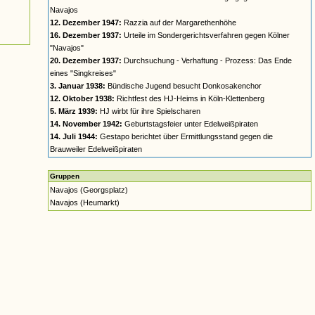
Navajos
12. Dezember 1947:
Razzia auf der Margarethenhöhe
16. Dezember 1937:
Urteile im Sondergerichtsverfahren gegen Kölner
"Navajos"
20. Dezember 1937:
Durchsuchung - Verhaftung - Prozess: Das Ende
eines "Singkreises"
3. Januar 1938:
Bündische Jugend besucht Donkosakenchor
12. Oktober 1938:
Richtfest des HJ-Heims in Köln-Klettenberg
5. März 1939:
HJ wirbt für ihre Spielscharen
14. November 1942:
Geburtstagsfeier unter Edelweißpiraten
14. Juli 1944:
Gestapo berichtet über Ermittlungsstand gegen die
Brauweiler Edelweißpiraten
Gruppen
Navajos (Georgsplatz)
Navajos (Heumarkt)