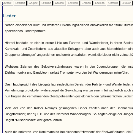
Chronik
Lexikon
Gruppe
Lexikon
Chronik
Lexikon
Chronik
Lexikon
Chronik
Lexikon
Lieder
Neben einheitlicher Kluft und weiteren Erkennungszeichen entwickelten die "subkulturell
spezifisches Liederepertoire.
Hierbei handelte es sich in erster Linie um Fahrten- und Wanderlieder, in deren Basi
Karnevals- und Zotenliedern, aus aktuellen Schlagern, aber auch aus Marschliedern ei
Gruppenerfahrungen" angereichert und somit aktualisiert, womit die Lieder nicht zuletzt 
Wichtiges Zeichen des Selbstverständnisses waren in den Jugendgruppen die Ins
Ziehharmonika und Bandoleon; selbst Trompeten wurden bei Wanderungen mitgeführt.
Das Hauptgewicht des Liedguts lag eindeutig im Bereich der Fahrten- und Wanderlieder, 
Vernehmungsprotokollen widerspegelnde Gewichtung war zu einem Teil sicherlich auch 
nun fragten die vernehmenden Gestapobeamten gezielt nach den gebräuchlichen Liedern 
Viele der von den Kölner Navajos gesungenen Lieder zählten nach der Beobachtu
Ringpfadfinder, der d.j.1.11 und des Nerother Wandervogels. So sagten einige der Junge
Begriff "Russenlieder" war gebräuchlich.
Auch die späteren, von Kenkmann so bezeichneten "Hymnen" der Edelweißpiraten, die Fa