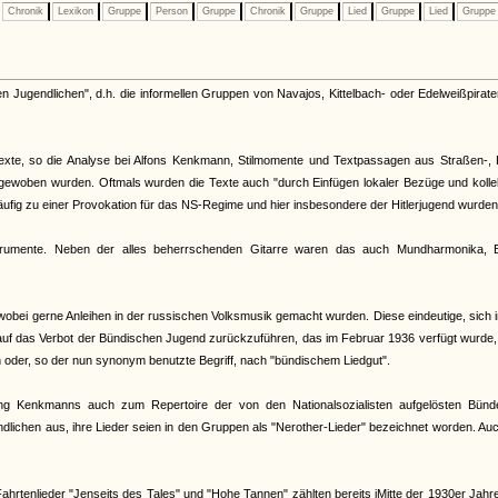
Chronik
Lexikon
Gruppe
Person
Gruppe
Chronik
Gruppe
Lied
Gruppe
Lied
Grupp
en Jugendlichen", d.h. die informellen Gruppen von Navajos, Kittelbach- oder Edelweißpirate
stexte, so die Analyse bei Alfons Kenkmann, Stilmomente und Textpassagen aus Straßen-, 
ngewoben wurden. Oftmals wurden die Texte auch "durch Einfügen lokaler Bezüge und kolle
häufig zu einer Provokation für das NS-Regime und hier insbesondere der Hitlerjugend wurden
trumente. Neben der alles beherrschenden Gitarre waren das auch Mundharmonika, B
wobei gerne Anleihen in der russischen Volksmusik gemacht wurden. Diese eindeutige, sich 
auf das Verbot der Bündischen Jugend zurückzuführen, das im Februar 1936 verfügt wurde
oder, so der nun synonym benutzte Begriff, nach "bündischem Liedgut".
ng Kenkmanns auch zum Repertoire der von den Nationalsozialisten aufgelösten Bünd
ndlichen aus, ihre Lieder seien in den Gruppen als "Nerother-Lieder" bezeichnet worden. Au
hrtenlieder "Jenseits des Tales" und "Hohe Tannen" zählten bereits iMitte der 1930er Jah