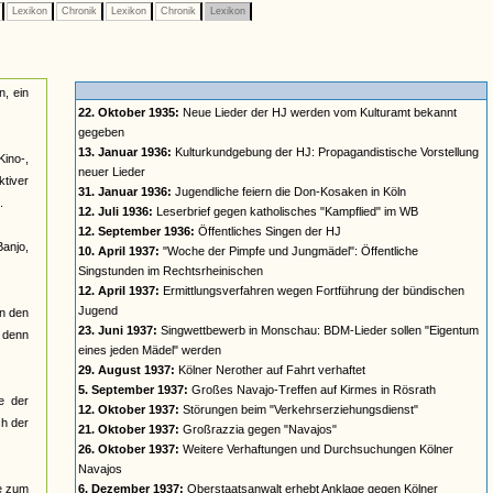
e
Lexikon
Chronik
Lexikon
Chronik
Lexikon
n, ein
22. Oktober 1935:
Neue Lieder der HJ werden vom Kulturamt bekannt
gegeben
13. Januar 1936:
Kulturkundgebung der HJ: Propagandistische Vorstellung
Kino-,
neuer Lieder
ktiver
31. Januar 1936:
Jugendliche feiern die Don-Kosaken in Köln
.
12. Juli 1936:
Leserbrief gegen katholisches "Kampflied" im WB
12. September 1936:
Öffentliches Singen der HJ
anjo,
10. April 1937:
"Woche der Pimpfe und Jungmädel": Öffentliche
Singstunden im Rechtsrheinischen
12. April 1937:
Ermittlungsverfahren wegen Fortführung der bündischen
Jugend
in den
23. Juni 1937:
Singwettbewerb in Monschau: BDM-Lieder sollen "Eigentum
, denn
eines jeden Mädel" werden
29. August 1937:
Kölner Nerother auf Fahrt verhaftet
5. September 1937:
Großes Navajo-Treffen auf Kirmes in Rösrath
e der
12. Oktober 1937:
Störungen beim "Verkehrserziehungsdienst"
ch der
21. Oktober 1937:
Großrazzia gegen "Navajos"
26. Oktober 1937:
Weitere Verhaftungen und Durchsuchungen Kölner
Navajos
re zum
6. Dezember 1937:
Oberstaatsanwalt erhebt Anklage gegen Kölner