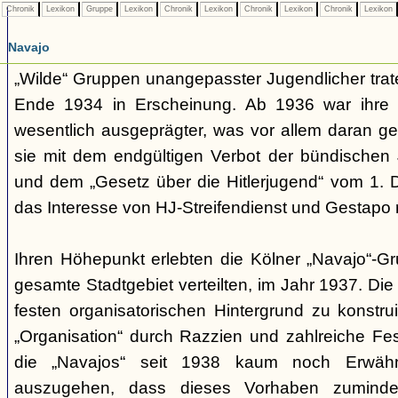
Chronik
Lexikon
Gruppe
Lexikon
Chronik
Lexikon
Chronik
Lexikon
Chronik
Lexikon
Navajo
„Wilde“ Gruppen unangepasster Jugendlicher trate
Ende 1934 in Erscheinung. Ab 1936 war ihre 
wesentlich ausgeprägter, was vor allem daran ge
sie mit dem endgültigen Verbot der bündischen
und dem „Gesetz über die Hitlerjugend“ vom 1. 
das Interesse von HJ-Streifendienst und Gestapo 
Ihren Höhepunkt erlebten die Kölner „Navajo“-Gr
gesamte Stadtgebiet verteilten, im Jahr 1937. Di
festen organisatorischen Hintergrund zu konstru
„Organisation“ durch Razzien und zahlreiche F
die „Navajos“ seit 1938 kaum noch Erwähn
auszugehen, dass dieses Vorhaben zumindes