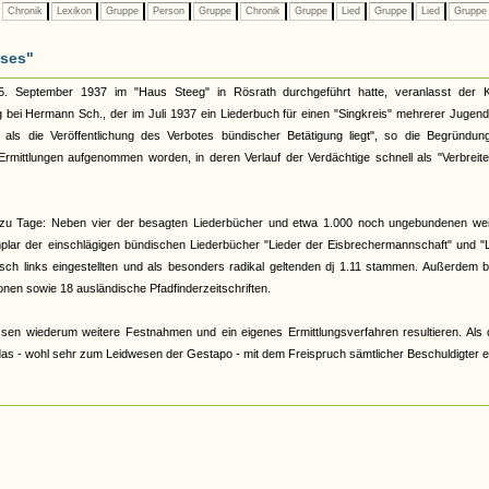
Chronik
Lexikon
Gruppe
Person
Gruppe
Chronik
Gruppe
Lied
Gruppe
Lied
Grupp
ises"
5. September 1937 im "Haus Steeg" in Rösrath durchgeführt hatte, veranlasst der K
i Hermann Sch., der im Juli 1937 ein Liederbuch für einen "Singkreis" mehrerer Jugendl
r als die Veröffentlichung des Verbotes bündischer Betätigung liegt", so die Begründun
mittlungen aufgenommen worden, in deren Verlauf der Verdächtige schnell als "Verbreite
 zu Tage: Neben vier der besagten Liederbücher und etwa 1.000 noch ungebundenen wei
emplar der einschlägigen bündischen Liederbücher "Lieder der Eisbrechermannschaft" und "
isch links eingestellten und als besonders radikal geltenden dj 1.11 stammen. Außerdem b
en sowie 18 ausländische Pfadfinderzeitschriften.
n wiederum weitere Festnahmen und ein eigenes Ermittlungsverfahren resultieren. Als 
 das - wohl sehr zum Leidwesen der Gestapo - mit dem Freispruch sämtlicher Beschuldigter e