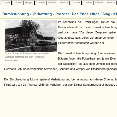
Chronik
Lexikon
Gruppe
Lexikon
Chronik
Lexikon
Chronik
Lexikon
Chronik
Lexikon
Durchsuchung - Verhaftung - Prozess: Das Ende eines "Singkre
Im Anschluss an Ermittlungen, die er am 
Gestapobeamte Sch. eine Hausdurchsuchung be
gedruckt hatte. "Da dieser Zeitpunkt späte
Gestapobeamten, seien die entsprechenden Er
Liederheftes" festgestellt worden sei.
Die Hausdurchsuchung bringt Interessantes
"Haus Steeg" in Rösrath: Hier wurde die
Gestapo erstmals auf den "Singkreis"
Blättern finden die Polizeibeamten je ein Ex
aufmerksam.
der Südlegion", die aus dem Umfeld der polit
Hermann Sch. noch zahlreiche Abzeichen, Schnüre und Wimpel von Pfadfinderorganisation
Der Durchsuchung folgt umgehend Verhaftung und Vernehmung, aus deren Erkenntnisse
Folge wird am 23. Februar 1938 ein Verfahren vor dem Kölner Sondergericht eingeleitet,