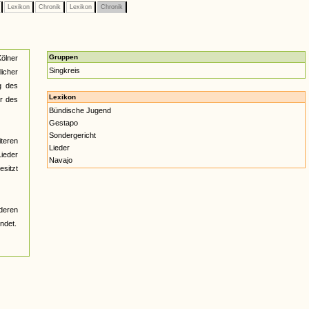
e
Lexikon
Chronik
Lexikon
Chronik
Gruppen
ölner
Singkreis
icher
g des
Lexikon
r des
Bündische Jugend
Gestapo
Sondergericht
teren
Lieder
Lieder
Navajo
esitzt
deren
ndet.