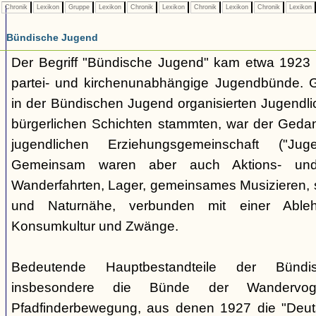
Chronik
Lexikon
Gruppe
Lexikon
Chronik
Lexikon
Chronik
Lexikon
Chronik
Lexikon
Bündische Jugend
Der Begriff "Bündische Jugend" kam etwa 1923 a
partei- und kirchenunabhängige Jugendbünde.
in der Bündischen Jugend organisierten Jugendli
bürgerlichen Schichten stammten, war der Geda
jugendlichen Erziehungsgemeinschaft ("Jug
Gemeinsam waren aber auch Aktions- und
Wanderfahrten, Lager, gemeinsames Musizieren, s
und Naturnähe, verbunden mit einer Ableh
Konsumkultur und Zwänge.
Bedeutende Hauptbestandteile der Bünd
insbesondere die Bünde der Wandervo
Pfadfinderbewegung, aus denen 1927 die "Deuts