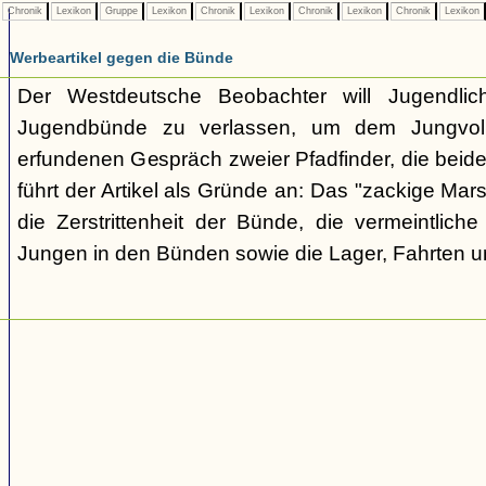
Chronik
Lexikon
Gruppe
Lexikon
Chronik
Lexikon
Chronik
Lexikon
Chronik
Lexikon
Werbeartikel gegen die Bünde
Der Westdeutsche Beobachter will Jugendli
Jugendbünde zu verlassen, um dem Jungvolk
erfundenen Gespräch zweier Pfadfinder, die beid
führt der Artikel als Gründe an: Das "zackige Mars
die Zerstrittenheit der Bünde, die vermeintlich
Jungen in den Bünden sowie die Lager, Fahrten 