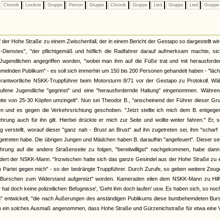
Chronik
Lexikon
Gruppe
Person
Gruppe
Chronik
Gruppe
Lied
Gruppe
Lied
Grupp
er Hohe Straße zu einem Zwischenfall, der in einem Bericht der Gestapo so dargestellt wir
Dienstes", "der pflichtgemäß und höflich die Radfahrer darauf aufmerksam machte, sic
Jugendlichen angegriffen worden, "wobei man ihm auf die Füße trat und mit herausforde
lnden Publikum" - es soll sich immerhin um 150 bis 200 Personen gehandelt haben - "läch
rantwortliche NSKK-Truppführer beim Motorsturm 8/71 vor der Gestapo zu Protokoll. Wä
ufene Jugendliche "gegrinst" und eine "herausfordernde Haltung" eingenommen. Währen
otte von 25-30 Köpfen umzingelt". Nun sei Theodor B., "anscheinend der Führer dieser Gr
 und es gegen die Verkehrsrichtung geschoben. "Jetzt stellte ich mich dem B. entgege
rung auch für ihn gilt. Hierbei drückte er mich zur Seite und wollte weiter fahren." Er, 
verstellt, worauf dieser "ganz nah - Brust an Brust" auf ihn zugetreten sei, ihm "scharf 
getreten habe. Die übrigen Jungen und Mädchen haben B. daraufhin "angefeuert". Dieser se
rung auf die andere Straßenseite zu folgen, "bereitwilligst" nachgekommen, habe dann
indert der NSKK-Mann. "Inzwischen hatte sich das ganze Gesindel aus der Hohe Straße zu
artei gegen mich" - so der bedrängte Truppführer. Durch Zurufe, so geben weitere Zeug
e Burschen zum Widerstand aufgereizt" worden. Kameraden eilen dem NSKK-Mann zu Hilf
 hat doch keine polizeilichen Befugnisse', 'Geht ihm doch laufen' usw. Es haben sich, so no
n" entwickelt, "die nach Äußerungen des anständigen Publikums diese buntbehemdeten Bur
lich ein solches Ausmaß angenommen, dass Hohe Straße und Gürzenichstraße für etwa eine V