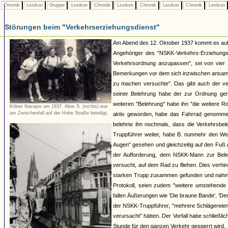
Chronik
Lexikon
Gruppe
Lexikon
Chronik
Lexikon
Chronik
Lexikon
Chronik
Lexikon
Störungen beim "Verkehrserziehungsdienst"
Am Abend des 12. Oktober 1937 kommt es auf d
Angehöriger des "NSKK-Verkehrs-Erziehungs-
Verkehrsordnung anzupassen", sei von vier 
Bemerkungen vor dem sich inzwischen ansamme
zu machen versuchte". Das gibt auch der ve
seiner Belehrung habe der zur Ordnung ger
weiteren "Belehrung" habe ihn "die weitere R
Kölner Navajos um 1937: Alios S. (rechts) war
am Zwischenfall auf der Hohe Straße beteiligt.
aktiv geworden, habe das Fahrrad genommen
belehrte ihn nochmals, dass die Verkehrsbeleh
Truppführer weiter, habe B. nunmehr den Weg 
Augen" gesehen und gleichzeitig auf den Fuß 
der Aufforderung, dem NSKK-Mann zur Beleh
versucht, auf dem Rad zu fliehen. Dies verh
starken Trupp zusammen gefunden und nahm P
Protokoll, seien zudem "weitere umstehend
fallen Äußerungen wie 'Die braune Bande', 'Der
der NSKK-Truppführer, "mehrere Schlägereie
verursacht" hätten. Der Vorfall habe schließ
Stunde für den ganzen Verkehr gesperrt wird.