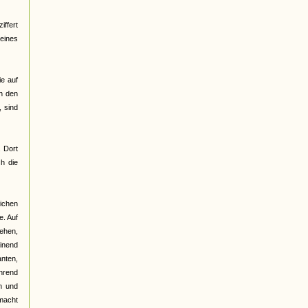
ffert
 eines
ie auf
on den
 sind
. Dort
h die
lichen
e. Auf
gehen,
einend
anten,
ährend
n und
emacht