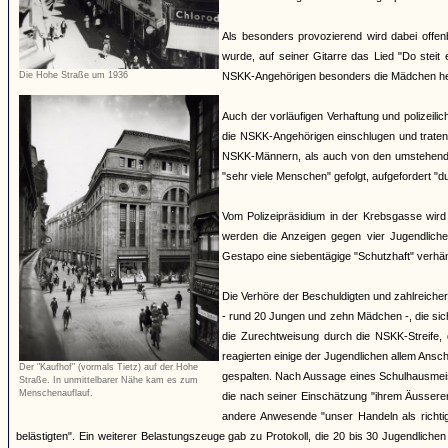
Als besonders provozierend wird dabei offen
wurde, auf seiner Gitarre das Lied "Do steit 
Die Hohe Straße um 1936
NSKK-Angehörigen besonders die Mädchen herv
Auch der vorläufigen Verhaftung und polizeili
die NSKK-Angehörigen einschlugen und traten
NSKK-Männern, als auch von den umstehende
"sehr viele Menschen" gefolgt, aufgefordert "
Vom Polizeipräsidium in der Krebsgasse wird
werden die Anzeigen gegen vier Jugendlich
Gestapo eine siebentägige "Schutzhaft" verhäng
Die Verhöre der Beschuldigten und zahlreiche
- rund 20 Jungen und zehn Mädchen -, die si
die Zurechtweisung durch die NSKK-Streife, d
reagierten einige der Jugendlichen allem An
Der "Kaufhof" (vormals Tietz) auf der Hohe
gespalten. Nach Aussage eines Schulhausmeiste
Straße. In unmittelbarer Nähe kam es zum
Menschenauflauf.
die nach seiner Einschätzung "ihrem Äussere
andere Anwesende "unser Handeln als richti
belästigten". Ein weiterer Belastungszeuge gab zu Protokoll, die 20 bis 30 Jugendliche