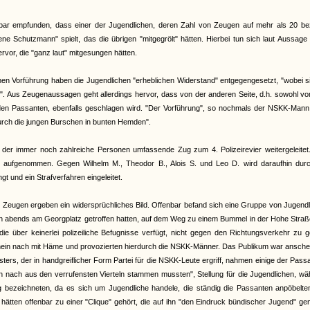
bar empfunden, dass einer der Jugendlichen, deren Zahl von Zeugen auf mehr als 20 bezi
ene Schutzmann" spielt, das die übrigen "mitgegrölt" hätten. Hierbei tun sich laut Aussage
or, die "ganz laut" mitgesungen hätten.
chen Vorführung haben die Jugendlichen "erheblichen Widerstand" entgegengesetzt, "wobei s
". Aus Zeugenaussagen geht allerdings hervor, dass von der anderen Seite, d.h. sowohl v
n Passanten, ebenfalls geschlagen wird. "Der Vorführung", so nochmals der NSKK-Mann,
durch die jungen Burschen in bunten Hemden".
 der immer noch zahlreiche Personen umfassende Zug zum 4. Polizeirevier weitergeleitet
e aufgenommen. Gegen Wilhelm M., Theodor B., Alois S. und Leo D. wird daraufhin durc
t und ein Strafverfahren eingeleitet.
r Zeugen ergeben ein widersprüchliches Bild. Offenbar befand sich eine Gruppe von Jugend
ch abends am Georgplatz getroffen hatten, auf dem Weg zu einem Bummel in der Hohe Straß
ie über keinerlei polizeiliche Befugnisse verfügt, nicht gegen den Richtungsverkehr zu 
schein nach mit Häme und provozierten hierdurch die NSKK-Männer. Das Publikum war ansch
rs, der in handgreiflicher Form Partei für die NSKK-Leute ergriff, nahmen einige der Pass
n nach aus den verrufensten Vierteln stammen mussten", Stellung für die Jugendlichen, w
g bezeichneten, da es sich um Jugendliche handele, die ständig die Passanten anpöbelte
n hätten offenbar zu einer "Clique" gehört, die auf ihn "den Eindruck bündischer Jugend" g