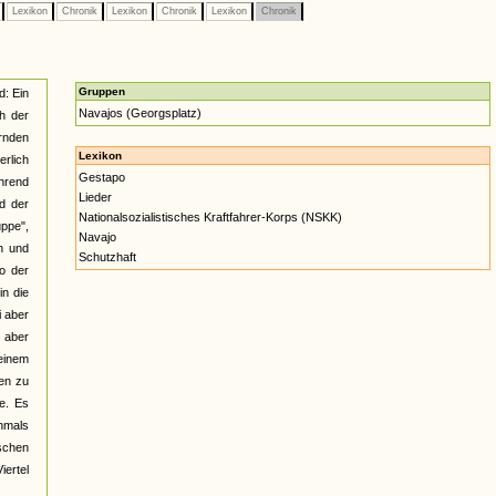
e
Lexikon
Chronik
Lexikon
Chronik
Lexikon
Chronik
Gruppen
d: Ein
Navajos (Georgsplatz)
h der
rnden
Lexikon
erlich
Gestapo
hrend
Lieder
d der
Nationalsozialistisches Kraftfahrer-Korps (NSKK)
uppe",
Navajo
n und
Schutzhaft
so der
in die
i aber
 aber
 einem
en zu
e. Es
chmals
schen
iertel