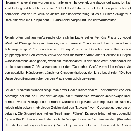
Holzmarkt angefahren worden und hatte eine Handverletzung davon getragen. D. kam
Zivilkleidung und brachte noch etwa 10-12 HJ in Uniform mit auf den Georgplatz. Ich sagt
behandeln lassen.' Im Verlaufe dieser Auseinandersetzung ist es zu einer Schlägere
Daraufhin wird die Gruppe dem 3. Polizeirevier vorgeführt und dort vernommen.
Relativ offen und auskunftsfreudig gibt sich im Laufe seiner Verhörs Franz L., wo
Waidmarkt/Georgsplatz gestoßen sei, sofort bemerkt, "dass es sich hier um eine beson
Totenkopf trugen". "Sie nannten sich 'Navajos', was die Burschen mir selbst sagten
gruppentypische Grußformen verwende man die Wörter "Ahoi" oder "Horrido" zur Begrüßu
Gesellschaft nur dann gehört, wenn ein Polizeibeamter in der Nähe war"; sonst sei er nie
er die besonderen Grüße anwenden oder den "Deutschen Gruß" vermeiden müsse; vielme
den speziellen Händedruck sämtlicher Gruppenmitglieder, den L. so beschreibt: "Die be
Diese Begrüßung sei früher bei den Pfadfindern üblich gewesen.
Bei den Zusammenkünften singe man stets Lieder, insbesondere Fahrtenlieder, von de
Allerdings sei ihm, so L. vor der Gestapo, ein "Unterschied zwischen den Navajos und 
nennen" würde. Beiträge oder ähnliches würden nicht gezahlt, allerdings habe er "schon v
jedoch nicht bekannt, ob dieses Zeichen bei den "Navajos" vom Georgsplatz eine besond
bekannt. Die Gruppe habe keinen "bestimmten Führer". Es gebe jedoch einen Jugendlichen
"größte Wort" führe und nach dem sich die "übrigen Burschen" richten würden. (Wie rela
als federführend dargestellt wurde.) Das gelte jedoch nicht für die Fahrten und die Besti