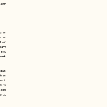
ch dem
lig am
n dort
lf von
itarre
Brille
markt
mmen,
hren.
war in
ts mit
selber
sen zu