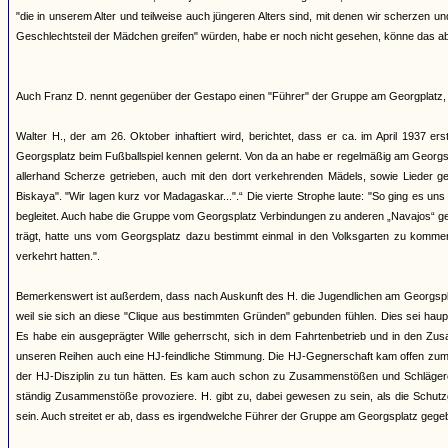
"die in unserem Alter und teilweise auch jüngeren Alters sind, mit denen wir scherze
Geschlechtsteil der Mädchen greifen" würden, habe er noch nicht gesehen, könne das ab
Auch Franz D. nennt gegenüber der Gestapo einen "Führer" der Gruppe am Georgplatz, 
Walter H., der am 26. Oktober inhaftiert wird, berichtet, dass er ca. im April 1937 e
Georgsplatz beim Fußballspiel kennen gelernt. Von da an habe er regelmäßig am Georgs
allerhand Scherze getrieben, auch mit den dort verkehrenden Mädels, sowie Lieder ges
Biskaya". "Wir lagen kurz vor Madagaskar...".“ Die vierte Strophe laute: "So ging es u
begleitet. Auch habe die Gruppe vom Georgsplatz Verbindungen zu anderen „Navajos“ gepf
trägt, hatte uns vom Georgsplatz dazu bestimmt einmal in den Volksgarten zu kommen
verkehrt hatten.".
Bemerkenswert ist außerdem, dass nach Auskunft des H. die Jugendlichen am Georgspl
weil sie sich an diese "Clique aus bestimmten Gründen" gebunden fühlen. Dies sei h
Es habe ein ausgeprägter Wille geherrscht, sich in dem Fahrtenbetrieb und in den Zus
unseren Reihen auch eine HJ-feindliche Stimmung. Die HJ-Gegnerschaft kam offen zum A
der HJ-Disziplin zu tun hätten. Es kam auch schon zu Zusammenstößen und Schlägereien.
ständig Zusammenstöße provoziere. H. gibt zu, dabei gewesen zu sein, als die Schutz
sein. Auch streitet er ab, dass es irgendwelche Führer der Gruppe am Georgsplatz gege