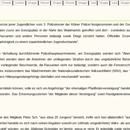
Chronik
Lexikon
Gruppe
Person
Gruppe
Chronik
Gruppe
Lied
Gruppe
Lied
Grupp
erste jener Jugendlichen vom 3. Polizeirevier der Kölner Polizei festgenommen und der G
ten zuvor am Georgsplatz in der Nähe des Waidmarkts getroffen und dort - zumindest au
Passanten und andere Personen belästigt sowie Dinge zerstört hatten. Offizieller Grun
gehörigkeit zu einem staatsfeindlichen Jugendverbande".
die Verhaftung durchführende Polizeihauptwachmeister, am Georgsplatz würden sich "Aben
Dort werden dann die Anwohner der umliegenden Straßen durch das ungebührliche Ben
 vorliegender Beschwerde, die Passanten nicht nur belästigt, sondern auch die Fenstersc
i es insbesondere das Mädchenheim der Nationalsozialistischen Volkswohlfahrt (NSV), das 
ers Hitlerjungendangehörige überfallen und misshandelt" worden.
 ermitteln können, solle es sich um Angehörige "der ehemaligen Pfadfindervereinigung" handel
" würden. Das Erkennungszeichen "der Mitglieder dieser Vereinigung" seien Handgelenkriem
e des Mitglieds Peter Sch. "aus etwa 20 Jungens" besteht, treffe sich fast allabendlich "a
ierbei handele es sich nach seinen Angaben sowohl um (oftmals umgedichtete) Volks- als a
lt" würden, so der 18jährige Schneider im Verhör, wisse er nicht. Er jedenfalls zahle nich