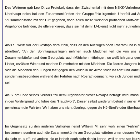
Des Weiteren gab Leo D. zu Protokoll, dass der Zwischenfall mit dem NSKK-Verkehrs
Überhaupt seien bei den Zusammenkünften der Gruppe "nie irgendein Überfall auf 
"Zusammenstöße mit der HJ" gegeben, doch seien diese "keinerlei politischen Motiven"
Angehörige befinden, die offen erklären, dass sie mit dem HJ-Dienst nicht mehr zufriede
Alois S. weist vor der Gestapo darauf hin, dass an den Ausflügen nach Rösrath und in d
abließen". "An den Sonntagsausflügen nehmen auch Mädchen teil, die von uns 
Zusammenkünften auf dem Georgplatz auch Mädchen mitbringen, so weiß ich ganz gena
Lieder, erzählen Witze und machen Dummheiten mit den Mädchen. Die älteren Jungens be
sich die Mädchen den Jungen fast gegen den Willen in die Arme fallen lassen" und dabe
sondern insbesondere während der Fahrten nach Rösrath gemacht, wo sich Jungen und M
sei.
Als S. am Ende seines Verhörs "zu dem Organisator dieser Navajos befragt" wird, muss er
in den Vordergrund und führe das "Hauptwort". Dieser selbst wiederum betont in seine
gemeinsam die Fahrten. Wir haben uns nicht überlegt, gegen die HJ-Streife oder überha
Im Gegensatz zu den anderen Verhörten nennt Wilhelm M. sehr wohl einen "Führer" de
bestimmen, sondern auch die Zusammenkünfte am Georgplatz würden unter dessen "Anord
da sieht es aus" und andere, die er jedoch noch nicht richtig kenne, weil er erst seit