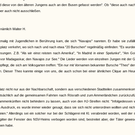
n und diese von den älteren Jungens auch an den Busen gefasst werden". Ob "diese auch na
er auch nicht ausschließen.
nämlich Walter H.
rstmalig mit Jugendlichen in Berührung kam, die sich "Navajos" nannten. Er habe sie zufäl
platz verkehrt, wo sich nach und nach etwa "20 Burschen" regelmäßig einfinden: "Es wurde
ungen. Z.B. "Als wir einst reisten nach Amerika", "In Madrid in einer Spelunke", "Am Go
ns vor Madagaskar, den Navajos zur See." Die Lieder werden von einzelnen Jungen mit der G
legt, die sich am Volksgarten treffen: "Ein nur mit Vornamen bekannter Bursche "Theo" der 
. Dieser Theo kannte einige von uns, die auch schon bei einer ähnlichen Clique am Heu
atz nicht nur aus der Nachbarschaft, sondern aus verschiedenen Stadtteilen zusammenko
auptsächlich auf die gemeinsamen Fahrten nach Rösrath und zum Ammerländchen zurückzufü
ammenkünften nicht behindern zu lassen, auch von den HJ-Streifen nicht: "Infolgedessen 
usdruck, es wurde immer wieder gesagt, dass sie sich nicht unterordnen wollten und nich
“ Allerdings sei ein solcher nur bei der Schlägerei mit Kl. verabredet worden, weil der 
gitter der Fenster des NSV-Heims verbogen worden sind, bestreitet aber, der Täter gewe
ben habe.