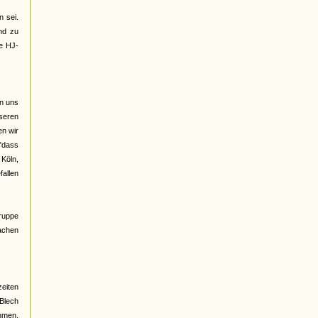
 sei.
nd zu
ge HJ-
on uns
seren
n wir
 "dass
 Köln,
fallen
Gruppe
rachen
eiten
 Blech
ehmen,