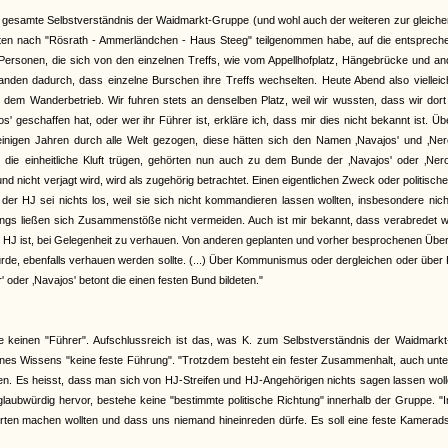
gesamte Selbstverständnis der Waidmarkt-Gruppe (und wohl auch der weiteren zur gleiche
Fahrten nach "Rösrath - Ammerländchen - Haus Steeg" teilgenommen habe, auf die entsprec
rsonen, die sich von den einzelnen Treffs, wie vom Appellhofplatz, Hängebrücke und an
tanden dadurch, dass einzelne Burschen ihre Treffs wechselten. Heute Abend also viellei
 dem Wanderbetrieb. Wir fuhren stets an denselben Platz, weil wir wussten, dass wir dor
 geschaffen hat, oder wer ihr Führer ist, erkläre ich, dass mir dies nicht bekannt ist. Üb
einigen Jahren durch alle Welt gezogen, diese hätten sich den Namen ‚Navajos' und ‚Nero
 die einheitliche Kluft trügen, gehörten nun auch zu dem Bunde der ‚Navajos' oder ‚Nero
 nicht verjagt wird, wird als zugehörig betrachtet. Einen eigentlichen Zweck oder politische
n der HJ sei nichts los, weil sie sich nicht kommandieren lassen wollten, insbesondere nic
dings ließen sich Zusammenstöße nicht vermeiden. Auch ist mir bekannt, dass verabredet 
der HJ ist, bei Gelegenheit zu verhauen. Von anderen geplanten und vorher besprochenen Über
würde, ebenfalls verhauen werden sollte. (...) Über Kommunismus oder dergleichen oder über P
oder ‚Navajos' betont die einen festen Bund bildeten."
einen "Führer". Aufschlussreich ist das, was K. zum Selbstverständnis der Waidmarkt
nes Wissens "keine feste Führung". "Trotzdem besteht ein fester Zusammenhalt, auch unt
ben. Es heisst, dass man sich von HJ-Streifen und HJ-Angehörigen nichts sagen lassen wol
glaubwürdig hervor, bestehe keine "bestimmte politische Richtung" innerhalb der Gruppe. 
hrten machen wollten und dass uns niemand hineinreden dürfe. Es soll eine feste Kamerad