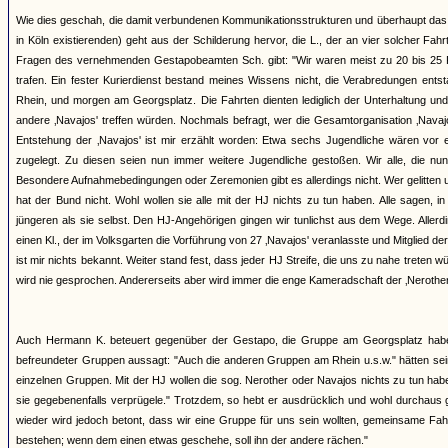
Wie dies geschah, die damit verbundenen Kommunikationsstrukturen und überhaupt das 
in Köln existierenden) geht aus der Schilderung hervor, die L., der an vier solcher 
Fragen des vernehmenden Gestapobeamten Sch. gibt: "Wir waren meist zu 20 bis 25 Pe
trafen. Ein fester Kurierdienst bestand meines Wissens nicht, die Verabredungen ents
Rhein, und morgen am Georgsplatz. Die Fahrten dienten lediglich der Unterhaltung und
andere ‚Navajos' treffen würden. Nochmals befragt, wer die Gesamtorganisation ‚Navajos'
Entstehung der ‚Navajos' ist mir erzählt worden: Etwa sechs Jugendliche wären vor 
zugelegt. Zu diesen seien nun immer weitere Jugendliche gestoßen. Wir alle, die nun
Besondere Aufnahmebedingungen oder Zeremonien gibt es allerdings nicht. Wer gelitten und
hat der Bund nicht. Wohl wollen sie alle mit der HJ nichts zu tun haben. Alle sagen, i
jüngeren als sie selbst. Den HJ-Angehörigen gingen wir tunlichst aus dem Wege. Aller
einen Kl., der im Volksgarten die Vorführung von 27 ‚Navajos' veranlasste und Mitglied 
ist mir nichts bekannt. Weiter stand fest, dass jeder HJ Streife, die uns zu nahe treten 
wird nie gesprochen. Andererseits aber wird immer die enge Kameradschaft der ‚Nerother' 
Auch Hermann K. beteuert gegenüber der Gestapo, die Gruppe am Georgsplatz habe k
befreundeter Gruppen aussagt: "Auch die anderen Gruppen am Rhein u.s.w." hätten sei
einzelnen Gruppen. Mit der HJ wollen die sog. Nerother oder Navajos nichts zu tun ha
sie gegebenenfalls verprügele." Trotzdem, so hebt er ausdrücklich und wohl durchaus 
wieder wird jedoch betont, dass wir eine Gruppe für uns sein wollten, gemeinsame Fa
bestehen; wenn dem einen etwas geschehe, soll ihn der andere rächen."