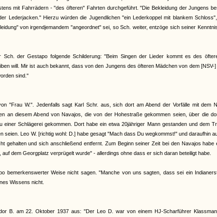
tens mit Fahrrädern - "des öfteren" Fahrten durchgeführt. "Die Bekleidung der Jungens b
r Lederjacken." Hierzu würden die Jugendlichen "ein Lederkoppel mit blankem Schloss", 
eidung" von irgendjemandem "angeordnet" sei, so Sch. weiter, entzöge sich seiner Kenntni
eter Sch. der Gestapo folgende Schilderung: "Beim Singen der Lieder kommt es des öfter
eiben will. Mir ist auch bekannt, dass von den Jungens des öfteren Mädchen von dem [NSV-
orden sind."
on "Frau W.". Jedenfalls sagt Karl Schr. aus, sich dort am Abend der Vorfälle mit dem 
en an diesem Abend von Navajos, die von der Hohestraße gekommen seien, über die dor
h zu einer Schlägerei gekommen. Dort habe ein etwa 20jähriger Mann gestanden und dem Tr
 seien. Leo W. [richtig wohl: D.] habe gesagt "Mach dass Du wegkommst!" und daraufhin a
ht gehalten und sich anschließend entfernt. Zum Beginn seiner Zeit bei den Navajos habe 
, auf dem Georgplatz verprügelt wurde" - allerdings ohne dass er sich daran beteiligt habe.
po bemerkenswerter Weise nicht sagen. "Manche von uns sagten, dass sei ein Indianer
nes Wissens nicht.
eodor B. am 22. Oktober 1937 aus: "Der Leo D. war von einem HJ-Scharführer Klassma