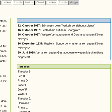
e
Lexikon
Chronik
Lexikon
Chronik
Lexikon
Chronik
Gruppe
estapo
12. Oktober 1937:
Störungen beim "Verkehrserziehungsdienst"
s der
16. Oktober 1937:
Festnahme auf dem Georgplatz
d der
26. Oktober 1937:
Weitere Verhaftungen und Durchsuchungen Kölner
Navajos
16. Dezember 1937:
Urteile im Sondergerichtsverfahren gegen Kölner
d für
"Navajos"
ehmen
29. Juni 1938:
Verfahren gegen Gestapobeamte wegen Misshandlung
heiben
eingestellt
"unter
Personen
Theodor B.
n, die
Leo D.
Franz D.
en mit
Josef E.
Josef F.
Walter H.
Theodor J.
uf dem
Hermann K.
uch um
Franz L.
ts und