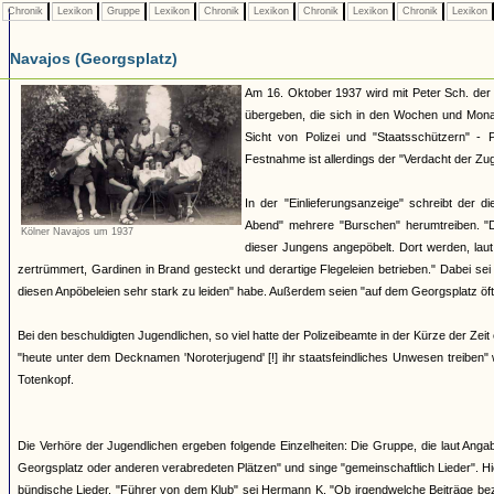
Chronik
Lexikon
Gruppe
Lexikon
Chronik
Lexikon
Chronik
Lexikon
Chronik
Lexikon
Navajos (Georgsplatz)
Am 16. Oktober 1937 wird mit Peter Sch. der 
übergeben, die sich in den Wochen und Mona
Sicht von Polizei und "Staatsschützern" - 
Festnahme ist allerdings der "Verdacht der Zu
In der "Einlieferungsanzeige" schreibt der 
Abend" mehrere "Burschen" herumtreiben. "
Kölner Navajos um 1937
dieser Jungens angepöbelt. Dort werden, laut
zertrümmert, Gardinen in Brand gesteckt und derartige Flegeleien betrieben." Dabei se
diesen Anpöbeleien sehr stark zu leiden" habe. Außerdem seien "auf dem Georgsplatz öft
Bei den beschuldigten Jugendlichen, so viel hatte der Polizeibeamte in der Kürze der Zeit
"heute unter dem Decknamen 'Noroterjugend' [!] ihr staatsfeindliches Unwesen treiben
Totenkopf.
Die Verhöre der Jugendlichen ergeben folgende Einzelheiten: Die Gruppe, die laut Angab
Georgsplatz oder anderen verabredeten Plätzen" und singe "gemeinschaftlich Lieder". H
bündische Lieder. "Führer von dem Klub" sei Hermann K. "Ob irgendwelche Beiträge bezah