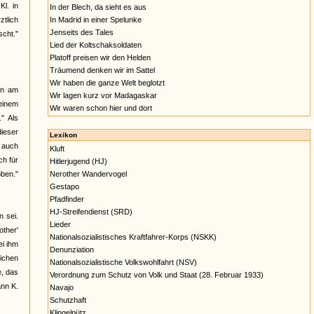
l. in
In der Blech, da sieht es aus
ztlich
In Madrid in einer Spelunke
Jenseits des Tales
cht."
Lied der Koltschaksoldaten
Platoff preisen wir den Helden
Träumend denken wir im Sattel
Wir haben die ganze Welt beglotzt
en am
Wir lagen kurz vor Madagaskar
 einem
Wir waren schon hier und dort
" Als
dieser
Lexikon
s auch
Kluft
h für
Hitlerjugend (HJ)
oben."
Nerother Wandervogel
Gestapo
Pfadfinder
HJ-Streifendienst (SRD)
 sei.
Lieder
other'
Nationalsozialistisches Kraftfahrer-Korps (NSKK)
ei ihm
Denunziation
eichen
Nationalsozialistische Volkswohlfahrt (NSV)
e, das
Verordnung zum Schutz von Volk und Staat (28. Februar 1933)
ann K.
Navajo
Schutzhaft
Klingelpütz