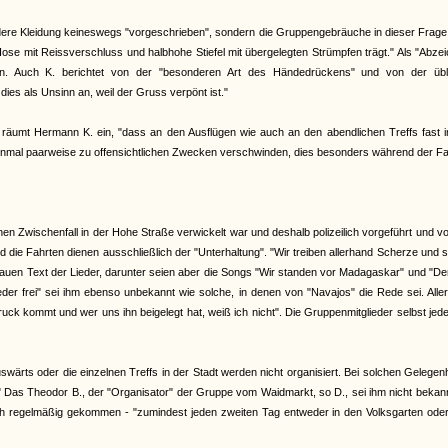
dere Kleidung keineswegs "vorgeschrieben", sondern die Gruppengebräuche in dieser Frage 
Hose mit Reissverschluss und halbhohe Stiefel mit übergelegten Strümpfen trägt." Als "Abze
en. Auch K. berichtet von der "besonderen Art des Händedrückens" und von der übl
dies als Unsinn an, weil der Gruss verpönt ist."
räumt Hermann K. ein, "dass an den Ausflügen wie auch an den abendlichen Treffs fast 
inmal paarweise zu offensichtlichen Zwecken verschwinden, dies besonders während der F
inen Zwischenfall in der Hohe Straße verwickelt war und deshalb polizeilich vorgeführt und v
ie Fahrten dienen ausschließlich der "Unterhaltung". "Wir treiben allerhand Scherze und 
enauen Text der Lieder, darunter seien aber die Songs "Wir standen vor Madagaskar" und "De
er frei" sei ihm ebenso unbekannt wie solche, in denen von "Navajos" die Rede sei. Alle
k kommt und wer uns ihn beigelegt hat, weiß ich nicht". Die Gruppenmitglieder selbst jede
ärts oder die einzelnen Treffs in der Stadt werden nicht organisiert. Bei solchen Gelegen
" Das Theodor B., der "Organisator" der Gruppe vom Waidmarkt, so D., sei ihm nicht bekan
auch regelmäßig gekommen - "zumindest jeden zweiten Tag entweder in den Volksgarten od