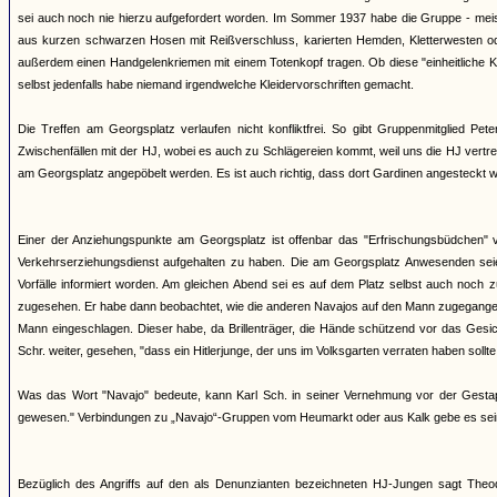
sei auch noch nie hierzu aufgefordert worden. Im Sommer 1937 habe die Gruppe - meis
aus kurzen schwarzen Hosen mit Reißverschluss, karierten Hemden, Kletterwesten ode
außerdem einen Handgelenkriemen mit einem Totenkopf tragen. Ob diese "einheitliche Kl
selbst jedenfalls habe niemand irgendwelche Kleidervorschriften gemacht.
Die Treffen am Georgsplatz verlaufen nicht konfliktfrei. So gibt Gruppenmitglied P
Zwischenfällen mit der HJ, wobei es auch zu Schlägereien kommt, weil uns die HJ vertr
am Georgsplatz angepöbelt werden. Es ist auch richtig, dass dort Gardinen angesteckt w
Einer der Anziehungspunkte am Georgsplatz ist offenbar das "Erfrischungsbüdchen" v
Verkehrserziehungsdienst aufgehalten zu haben. Die am Georgsplatz Anwesenden sei
Vorfälle informiert worden. Am gleichen Abend sei es auf dem Platz selbst auch noc
zugesehen. Er habe dann beobachtet, wie die anderen Navajos auf den Mann zugegangen
Mann eingeschlagen. Dieser habe, da Brillenträger, die Hände schützend vor das Gesic
Schr. weiter, gesehen, "dass ein Hitlerjunge, der uns im Volksgarten verraten haben sollte
Was das Wort "Navajo" bedeute, kann Karl Sch. in seiner Vernehmung vor der Gesta
gewesen." Verbindungen zu „Navajo“-Gruppen vom Heumarkt oder aus Kalk gebe es sei
Bezüglich des Angriffs auf den als Denunzianten bezeichneten HJ-Jungen sagt Th