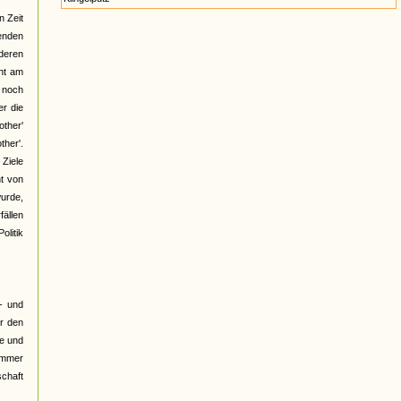
n Zeit
henden
deren
cht am
t noch
er die
ther'
ther'.
 Ziele
ht von
wurde,
fällen
olitik
- und
er den
le und
"Immer
schaft