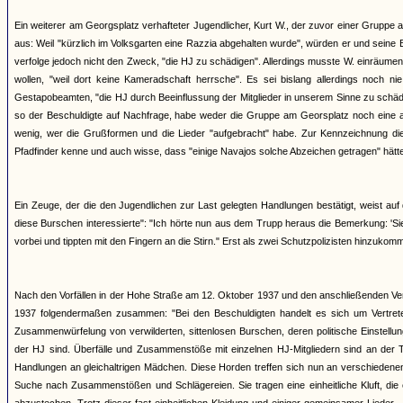
Ein weiterer am Georgsplatz verhafteter Jugendlicher, Kurt W., der zuvor einer Gruppe a
aus: Weil "kürzlich im Volksgarten eine Razzia abgehalten wurde", würden er und se
verfolge jedoch nicht den Zweck, "die HJ zu schädigen". Allerdings musste W. einräumen
wollen, "weil dort keine Kameradschaft herrsche". Es sei bislang allerdings noch
Gestapobeamten, "die HJ durch Beeinflussung der Mitglieder in unserem Sinne zu schädi
so der Beschuldigte auf Nachfrage, habe weder die Gruppe am Georsplatz noch eine a
wenig, wer die Grußformen und die Lieder "aufgebracht" habe. Zur Kennzeichnung dies
Pfadfinder kenne und auch wisse, dass "einige Navajos solche Abzeichen getragen" hätten,
Ein Zeuge, der die den Jugendlichen zur Last gelegten Handlungen bestätigt, weist au
diese Burschen interessierte": "Ich hörte nun aus dem Trupp heraus die Bemerkung: 'Sie
vorbei und tippten mit den Fingern an die Stirn." Erst als zwei Schutzpolizisten hinzukom
Nach den Vorfällen in der Hohe Straße am 12. Oktober 1937 und den anschließenden Ve
1937 folgendermaßen zusammen: "Bei den Beschuldigten handelt es sich um Vertreter 
Zusammenwürfelung von verwilderten, sittenlosen Burschen, deren politische Einstellu
der HJ sind. Überfälle und Zusammenstöße mit einzelnen HJ-Mitgliedern sind an der 
Handlungen an gleichaltrigen Mädchen. Diese Horden treffen sich nun an verschieden
Suche nach Zusammenstößen und Schlägereien. Sie tragen eine einheitliche Kluft, die