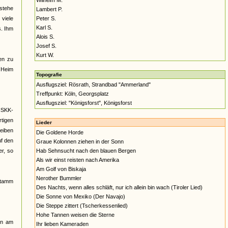
Wilhelm M.
estehe
Lambert P.
viele
Peter S.
Karl S.
s. Ihm
Alois S.
Josef S.
Kurt W.
en zu
] Heim
Topografie
Ausflugsziel: Rösrath, Strandbad "Ammerland"
Treffpunkt: Köln, Georgsplatz
Ausflugsziel: "Königsforst", Königsforst
NSKK-
tigen
Lieder
eiben
Die Goldene Horde
uf den
Graue Kolonnen ziehen in der Sonn
er, so
Hab Sehnsucht nach den blauen Bergen
Als wir einst reisten nach Amerika
Am Golf von Biskaja
Nerother Bummler
stamm
Des Nachts, wenn alles schläft, nur ich allein bin wach (Tiroler Lied)
Die Sonne von Mexiko (Der Navajo)
Die Steppe zittert (Tscherkessenlied)
Hohe Tannen weisen die Sterne
nn am
Ihr lieben Kameraden