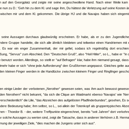
 auf den Georgplatz und zeigte mir seine angeschwollene Hand. Nach einer Weile kam K
e nun zu D.: 'Geh hin zu dem Kl. und sage ihm, Du hättest die Verletzung auf seine Kosten är
i zwischen mir und dem Kl. gekommen. Die übrige HJ und die Navajos haben sich eingemis
bei seine Aussagen durchaus glaubwürdig erscheinen. Er habe, als er zu den Jugendlich
dere Gruppe handelte, die sich alle ähnlich kleideten und teilweise einen Handriemen mit
. Es war ein enger Zusammenhalt, der mir gefiel, sodass ich regelmäßig dort erschien.
ng, "Servus" zum Abschied. Den "Deutschen Gruß", also "Heil Hitler", so L., habe er "in 
 benutzt worden. Allerdings, so stellt er "auf Befragen" klar, habe ihm niemand gesagt, das
hr habe er sich "ohne jede Aufforderung" den Grußformen angepasst. Gleiches gelte auc
iden kleinen Finger werden in die Handlücke zwischen kleinem Finger und Ringfinger gesch
nen einige Lieder der verbotenen „Nerother“ gewesen seien, was ihm auch bewusst gewesen
den Nerothern" nicht bekannt, "da sich die Clique am Waidmarkt ebenso 'Navajos' wie 'Ner
erschiedentlich" die Lilie, "das Abzeichen des aufgelösten Pfadfinderbundes", gesehen, Es s
ere Bedeutung habe; ihm selbst, so L., sei allein der Totenkopf als gruppentypisches Abz
 - Thoedor B. - der, weitere Treffpunkte eingerechnet, bereits "seit Jahren" dort verkehr
tiv solche Aussagen zu werten sind, zeigt die Tatsache, dass in anderen Verhören z.B. Herm
mmung der jeweiligen Ziele, "dies machen die Jungens unter sich aus".