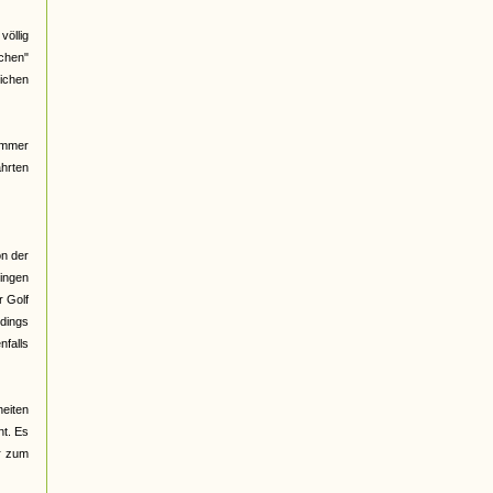
völlig
ichen"
ichen
immer
ahrten
on der
singen
r Golf
rdings
nfalls
heiten
nt. Es
er zum