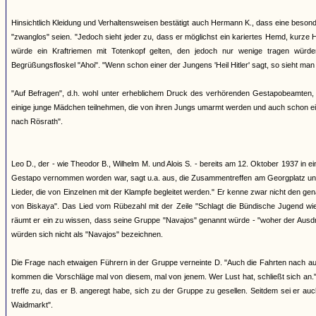
Hinsichtlich Kleidung und Verhaltensweisen bestätigt auch Hermann K., dass eine beson
"zwanglos" seien. "Jedoch sieht jeder zu, dass er möglichst ein kariertes Hemd, kurze 
würde ein Kraftriemen mit Totenkopf gelten, den jedoch nur wenige tragen würd
Begrüßungsfloskel "Ahoi". "Wenn schon einer der Jungens 'Heil Hitler' sagt, so sieht man 
"Auf Befragen", d.h. wohl unter erheblichem Druck des verhörenden Gestapobeamten, 
einige junge Mädchen teilnehmen, die von ihren Jungs umarmt werden und auch schon e
nach Rösrath".
Leo D., der - wie Theodor B., Wilhelm M. und Alois S. - bereits am 12. Oktober 1937 in e
Gestapo vernommen worden war, sagt u.a. aus, die Zusammentreffen am Georgplatz und d
Lieder, die von Einzelnen mit der Klampfe begleitet werden." Er kenne zwar nicht den g
von Biskaya". Das Lied vom Rübezahl mit der Zeile "Schlagt die Bündische Jugend wied
räumt er ein zu wissen, dass seine Gruppe "Navajos" genannt würde - "woher der Ausdruc
würden sich nicht als "Navajos" bezeichnen.
Die Frage nach etwaigen Führern in der Gruppe verneinte D. "Auch die Fahrten nach ausw
kommen die Vorschläge mal von diesem, mal von jenem. Wer Lust hat, schließt sich an.
treffe zu, das er B. angeregt habe, sich zu der Gruppe zu gesellen. Seitdem sei er 
Waidmarkt".