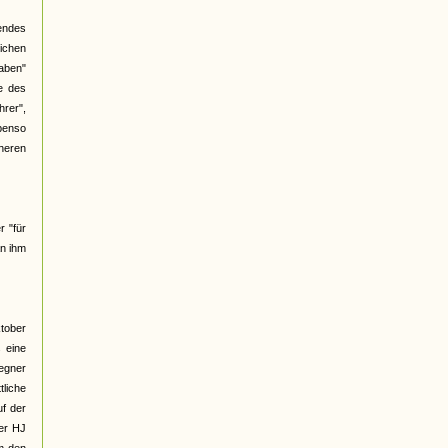
gendes
ichen
haben"
e des
hrer",
benso
üheren
r "für
an ihm
ktober
 eine
Gegner
liche
f der
ber HJ