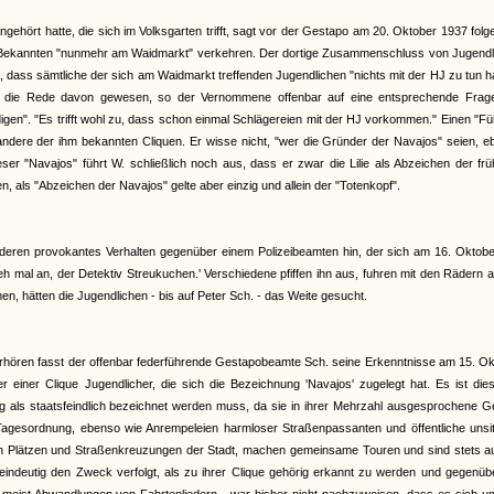
ngehört hatte, die sich im Volksgarten trifft, sagt vor der Gestapo am 20. Oktober 1937 fol
ine Bekannten "nunmehr am Waidmarkt" verkehren. Der dortige Zusammenschluss von Jugendl
, dass sämtliche der sich am Waidmarkt treffenden Jugendlichen "nichts mit der HJ zu tun 
 nie die Rede davon gewesen, so der Vernommene offenbar auf eine entsprechende Frag
gen". "Es trifft wohl zu, dass schon einmal Schlägereien mit der HJ vorkommen." Einen "Fü
ndere der ihm bekannten Cliquen. Er wisse nicht, "wer die Gründer der Navajos" seien, e
er "Navajos" führt W. schließlich noch aus, dass er zwar die Lilie als Abzeichen der fr
 als "Abzeichen der Navajos" gelte aber einzig und allein der "Totenkopf".
f deren provokantes Verhalten gegenüber einem Polizeibeamten hin, der sich am 16. Oktobe
h mal an, der Detektiv Streukuchen.' Verschiedene pfiffen ihn aus, fuhren mit den Rädern 
men, hätten die Jugendlichen - bis auf Peter Sch. - das Weite gesucht.
rhören fasst der offenbar federführende Gestapobeamte Sch. seine Erkenntnisse am 15. O
einer Clique Jugendlicher, die sich die Bezeichnung 'Navajos' zugelegt hat. Es ist dies
ng als staatsfeindlich bezeichnet werden muss, da sie in ihrer Mehrzahl ausgesprochene 
Tagesordnung, ebenso wie Anrempeleien harmloser Straßenpassanten und öffentliche unsitt
en Plätzen und Straßenkreuzungen der Stadt, machen gemeinsame Touren und sind stets au
 eindeutig den Zweck verfolgt, als zu ihrer Clique gehörig erkannt zu werden und gegenü