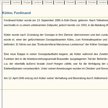
Chronik
Lexikon
Gruppe
Lexikon
Chronik
Lexikon
Chronik
Lexikon
Chronik
Lexikon
Kütter, Ferdinand
Ferdinand Kütter wurde am 13. September 1890 in Köln-Deutz geboren. Nach Teilnahme am 
wechselte er zu einem unbekannten Zeitpunkt, jedoch bereits vor 1933, in die Abteilung IA, 
Kütter wurde nach Gründung der Gestapo in ihre Dienste übernommen und dort zunächst
wurde er, einer der gefürchtetsten Gestapobeamten Kölns, zum Kriminalinspektor un
befördert. Er führte nun das "Exekutivreferat Marxismus-Leninismus" der Kölner Gestapo
Eine neue Etappe in seiner Gestapolaufbahn begann, als Kütter während des Zweiten
Funktion den in die Arbeitserziehungsanstalt Brauweiler ausgelagerten Teil der Beh
u.a. der ebenfalls äußerst brutale Josef Hoegen zählte, war für die Verfolgung der 
Edelweißpiraten verantwortlich. Unter seinen Anweisungen wurden im Oktober und Novemb
Am 12. April 1945 entzog sich Kütter seiner Verhaftung und Bestrafung durch Selbstmord. 