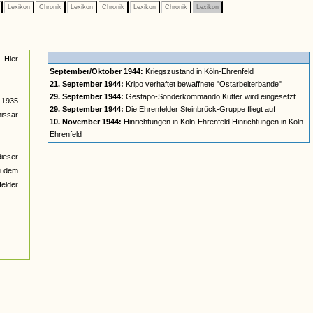
e
Lexikon
Chronik
Lexikon
Chronik
Lexikon
Chronik
Lexikon
. Hier
September/Oktober 1944:
Kriegszustand in Köln-Ehrenfeld
21. September 1944:
Kripo verhaftet bewaffnete "Ostarbeiterbande"
29. September 1944:
Gestapo-Sonderkommando Kütter wird eingesetzt
. 1935
29. September 1944:
Die Ehrenfelder Steinbrück-Gruppe fliegt auf
issar
10. November 1944:
Hinrichtungen in Köln-Ehrenfeld Hinrichtungen in Köln-
Ehrenfeld
ieser
u dem
felder