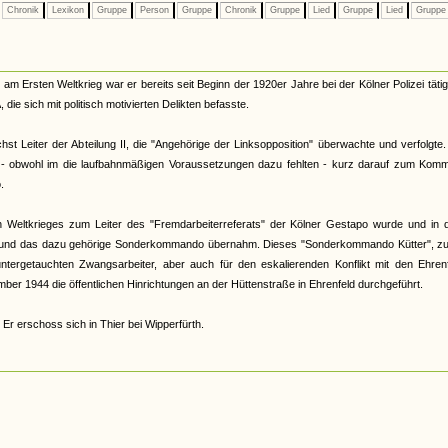
Chronik
Lexikon
Gruppe
Person
Gruppe
Chronik
Gruppe
Lied
Gruppe
Lied
Grupp
Ersten Weltkrieg war er bereits seit Beginn der 1920er Jahre bei der Kölner Polizei tätig
die sich mit politisch motivierten Delikten befasste.
 Leiter der Abteilung II, die "Angehörige der Linksopposition" überwachte und verfolgte
d - obwohl im die laufbahnmäßigen Voraussetzungen dazu fehlten - kurz darauf zum Komm
.
 Weltkrieges zum Leiter des "Fremdarbeiterreferats" der Kölner Gestapo wurde und in d
örde und das dazu gehörige Sonderkommando übernahm. Dieses "Sonderkommando Kütter", z
untergetauchten Zwangsarbeiter, aber auch für den eskalierenden Konflikt mit den Ehren
er 1944 die öffentlichen Hinrichtungen an der Hüttenstraße in Ehrenfeld durchgeführt.
Er erschoss sich in Thier bei Wipperfürth.