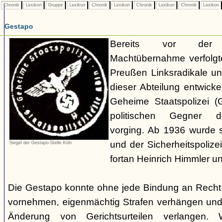
Chronik
Lexikon
Gruppe
Lexikon
Chronik
Lexikon
Chronik
Lexikon
Chronik
Lexikon
Gestapo
Bereits vor der nat
Machtübernahme verfolgte 
Preußen Linksradikale u
dieser Abteilung entwicke
Geheime Staatspolizei (
politischen Gegner de
vorging. Ab 1936 wurde si
und der Sicherheitspolize
Siegel der Gestapo-Stelle Köln
fortan Heinrich Himmler u
Die Gestapo konnte ohne jede Bindung an Rech
vornehmen, eigenmächtig Strafen verhängen und
Änderung von Gerichtsurteilen verlangen. Wi