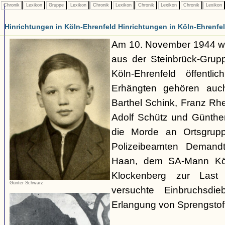
Chronik
Lexikon
Gruppe
Lexikon
Chronik
Lexikon
Chronik
Lexikon
Chronik
Lexikon
Hinrichtungen in Köln-Ehrenfeld Hinrichtungen in Köln-Ehrenfe
Am 10. November 1944 w
aus der Steinbrück-Grupp
Köln-Ehrenfeld öffentli
Erhängten gehören auch
Barthel Schink, Franz Rh
Adolf Schütz und Günthe
die Morde an Ortsgrupp
Polizeibeamten Demandt
Haan, dem SA-Mann Kö
Klockenberg zur Last
Günter Schwarz
versuchte Einbruchsdi
Erlangung von Sprengstoff