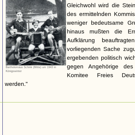
Gleichwohl wird die Stei
des ermittelnden Kommiss
weniger bedeutsame Gru
hinaus mußten die Erm
Aufklärung beauftrag
vorliegenden Sache zugu
ergebenden politisch wic
gegen Angehörige des 
Bartholomäus Schink (Mitte) um 1943 in
Königswinter
Komitee Freies Deutsc
werden."