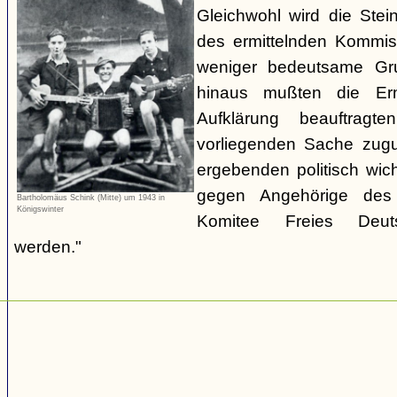
Gleichwohl wird die Stei
des ermittelnden Kommiss
weniger bedeutsame Gru
hinaus mußten die Erm
Aufklärung beauftrag
vorliegenden Sache zugu
ergebenden politisch wic
gegen Angehörige des 
Bartholomäus Schink (Mitte) um 1943 in
Königswinter
Komitee Freies Deutsc
werden."