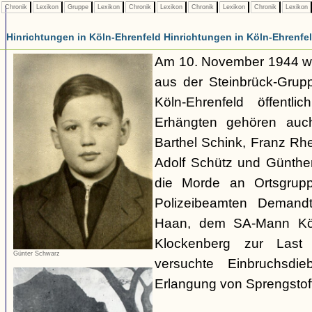
Chronik
Lexikon
Gruppe
Lexikon
Chronik
Lexikon
Chronik
Lexikon
Chronik
Lexikon
Hinrichtungen in Köln-Ehrenfeld Hinrichtungen in Köln-Ehrenfe
Am 10. November 1944 w
aus der Steinbrück-Grupp
Köln-Ehrenfeld öffentli
Erhängten gehören auch
Barthel Schink, Franz Rh
Adolf Schütz und Günthe
die Morde an Ortsgrupp
Polizeibeamten Demandt
Haan, dem SA-Mann Kö
Klockenberg zur Last
Günter Schwarz
versuchte Einbruchsdi
Erlangung von Sprengstoff