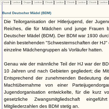
Chronik
Lexikon
Gruppe
Lexikon
Chronik
Lexikon
Chronik
Lexikon
Chronik
Lexikon
Bund Deutscher Mädel (BDM)
Die Teilorganisation der Hitlerjugend, der Jugen
Reiches, die für Mädchen und junge Frauen b
Deutscher Mädel (BDM). Der BDM war 1930 dur
dahin bestehenden "Schwesternschaften der HJ" 
einzelne Mädchengruppen als Vorläufer hatten.
Genau wie der männliche Teil der HJ war der B
10 Jahren und nach Gebieten gegliedert; die Mitg
Entsprechend der zunehmenden Bedeutung der
Machtübernahme von einer Parteijugendorgani
Jugendorganisation entwickelte, für die kurz 
gesetzliche Zwangsmitgliedschaft eingefüh
Mitgliederzahlen des BDM stetig an.