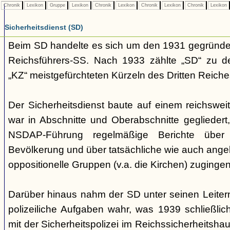
Chronik
Lexikon
Gruppe
Lexikon
Chronik
Lexikon
Chronik
Lexikon
Chronik
Lexikon
Sicherheitsdienst (SD)
Beim SD handelte es sich um den 1931 gegründet
Reichsführers-SS. Nach 1933 zählte „SD“ zu 
„KZ“ meistgefürchteten Kürzeln des Dritten Reiche
Der Sicherheitsdienst baute auf einem reichswei
war in Abschnitte und Oberabschnitte geglieder
NSDAP-Führung regelmäßige Berichte über
Bevölkerung und über tatsächliche wie auch ang
oppositionelle Gruppen (v.a. die Kirchen) zugingen
Darüber hinaus nahm der SD unter seinen Leiter
polizeiliche Aufgaben wahr, was 1939 schließl
mit der Sicherheitspolizei im Reichssicherheitshaup