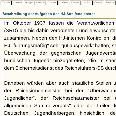
Chronik
Lexikon
Gruppe
Lexikon
Chronik
Lexikon
Chronik
Lexikon
Chronik
Lexikon
Beschreibung der Aufgaben des HJ-Streifendienstes
Im Oktober 1937 fassen die Verantwortlichen 
(SRD) die bis dahin verordneten und erwünscht
zusammen. Neben den HJ-internen Kontrollen, die 
HJ "führungsmäßig" sehr gut ausgewirkt hätten, se
Überwachung der gegnerischen Jugendverbän
bündischen Jugend" hinzugetreten, "die im str
dem Sicherheitsdienst des Reichsführers-SS durc
Daneben würden aber auch staatliche Stellen unt
der Reichsinnenminister bei der "Überwachu
Jugendlicher", der Reichsschatzmeister be
allgemeinen Sammelverbots" oder der Leiter 
Deutschen Jugendherbergen hinsichtlich der