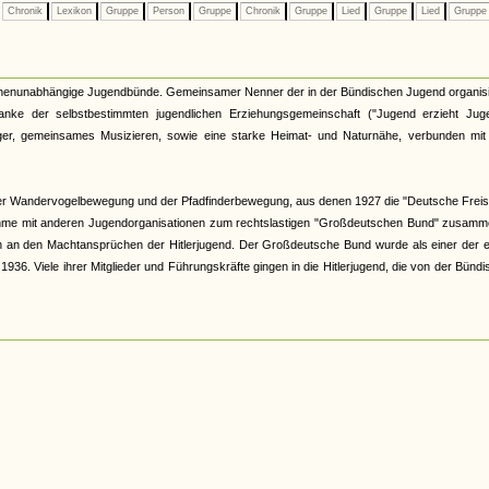
Chronik
Lexikon
Gruppe
Person
Gruppe
Chronik
Gruppe
Lied
Gruppe
Lied
Grupp
kirchenunabhängige Jugendbünde. Gemeinsamer Nenner der in der Bündischen Jugend organis
nke der selbstbestimmten jugendlichen Erziehungsgemeinschaft ("Jugend erzieht Juge
r, gemeinsames Musizieren, sowie eine starke Heimat- und Naturnähe, verbunden mit 
er Wandervogelbewegung und der Pfadfinderbewegung, aus denen 1927 die "Deutsche Freis
hme mit anderen Jugendorganisationen zum rechtslastigen "Großdeutschen Bund" zusamme
och an den Machtansprüchen der Hitlerjugend. Der Großdeutsche Bund wurde als einer der 
6. Viele ihrer Mitglieder und Führungskräfte gingen in die Hitlerjugend, die von der Bünd