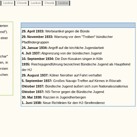
e
Lexikon
Chronik
Lexikon
Chronik
Lexikon
ierten
29. April 1933:
Werbeartikel gegen die Bünde
nd").
29. November 1933:
Warnung vor dem "Treiben" bündischer
einer
Pfadfindergruppen
24. Januar 1934:
Angriff auf die kirchliche Jugendarbeit
4. Juli 1937:
Abgrenzung von der bündischen Jugend
char"
10. September 1934:
Die Don-Kosaken singen in Köln
n, in
1935:
Reichsjugendführung bezeichnet Bündische Jugend als Hauptfeind
ersten
der HJ
ischen
29. August 1937:
Kölner Nerother auf Fahrt verhaftet
5. September 1937:
Großes Navajo-Treffen auf Kirmes in Rösrath
Oktober 1937:
Bündische Jugend äußert sich zum Nationalsozialismus
Oktober 1937:
NS-Terror gegen die Bündische Jugend
30. Mai 1938:
Razzien in Jugendherbergen
1. Juni 1938:
Neue Richtlinien für den HJ-Streifendienst