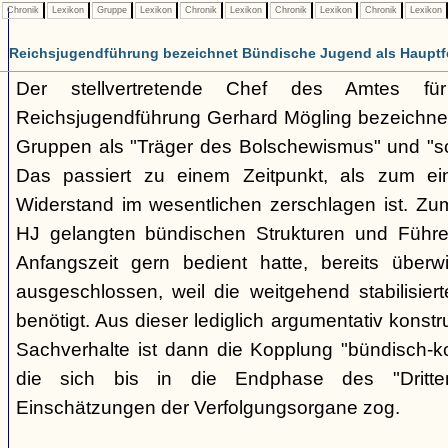
Chronik
Lexikon
Gruppe
Lexikon
Chronik
Lexikon
Chronik
Lexikon
Chronik
Lexikon
Reichsjugendführung bezeichnet Bündische Jugend als Hauptf
Der stellvertretende Chef des Amtes fü
Reichsjugendführung Gerhard Mögling bezeichnet 
Gruppen als "Träger des Bolschewismus" und "sc
Das passiert zu einem Zeitpunkt, als zum ei
Widerstand im wesentlichen zerschlagen ist. Zum
HJ gelangten bündischen Strukturen und Führer
Anfangszeit gern bedient hatte, bereits überwi
ausgeschlossen, weil die weitgehend stabilisier
benötigt. Aus dieser lediglich argumentativ konst
Sachverhalte ist dann die Kopplung "bündisch-
die sich bis in die Endphase des "Dritte
Einschätzungen der Verfolgungsorgane zog.