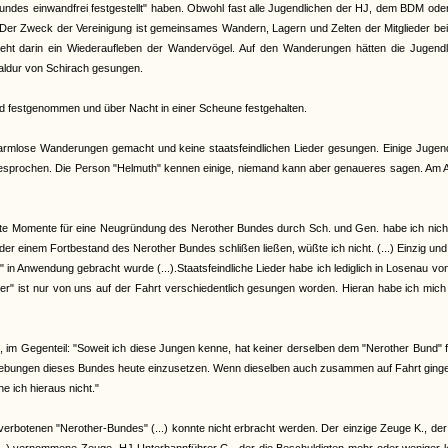
bundes einwandfrei festgestellt" haben. Obwohl fast alle Jugendlichen der HJ, dem BDM od
. "Der Zweck der Vereinigung ist gemeinsames Wandern, Lagern und Zelten der Mitglieder bei
ieht darin ein Wiederaufleben der Wandervögel. Auf den Wanderungen hätten die Jugendl
aldur von Schirach gesungen.
 wird festgenommen und über Nacht in einer Scheune festgehalten.
r harmlose Wanderungen gemacht und keine staatsfeindlichen Lieder gesungen. Einige Jugen
er gesprochen. Die Person "Helmuth" kennen einige, niemand kann aber genaueres sagen. Am
immte Momente für eine Neugründung des Nerother Bundes durch Sch. und Gen. habe ich nicht.
 einem Fortbestand des Nerother Bundes schlißen ließen, wüßte ich nicht. (...) Einzig und 
do" in Anwendung gebracht wurde (...).Staatsfeindliche Lieder habe ich lediglich in Losenau v
ler" ist nur von uns auf der Fahrt verschiedentlich gesungen worden. Hieran habe ich mic
 im Gegenteil: "Soweit ich diese Jungen kenne, hat keiner derselben dem "Nerother Bund" 
estrebungen dieses Bundes heute einzusetzen. Wenn dieselben auch zusammen auf Fahrt ging
e ich hieraus nicht."
 verbotenen "Nerother-Bundes" (...) konnte nicht erbracht werden. Der einzige Zeuge K., de