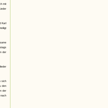
ch mit
Lieder
d Karl
eiligt
nsame
mstags
in der
lieder
n sich
zu den
n der
 nach