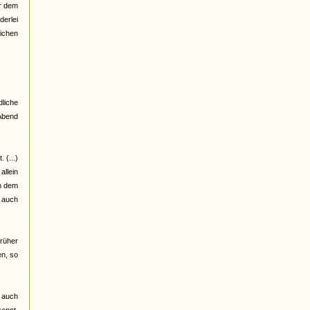
er dem
derlei
ichen
dliche
 Abend
 (...)
allein
on dem
h auch
früher
en, so
r auch