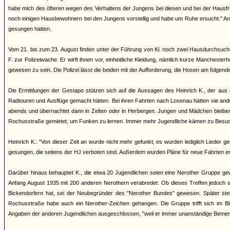
habe mich des öfteren wegen des Verhaltens der Jungens bei diesen und bei der Hausfrau 
noch einigen Hausbewohnern bei den Jungens vorstellig und habe um Ruhe ersucht." Ande
gesungen hatten.
Vom 21. bis zum 23. August finden unter der Führung von Kl. noch zwei Hausdurchsuchung
F. zur Polizeiwache. Er wirft ihnen vor, einheitliche Kleidung, nämlich kurze Manchest
gewesen zu sein. Die Polizei lässt die beiden mit der Aufforderung, die Hosen am folgend
Die Ermittlungen der Gestapo stützen sich auf die Aussagen des Heinrich K., der au
Radtouren und Ausflüge gemacht hätten. Bei ihren Fahrten nach Losenau hätten sie an
abends und übernachtet dann in Zelten oder in Herbergen. Jungen und Mädchen bleiben
Rochusstraße gemietet, um Funken zu lernen. Immer mehr Jugendliche kämen zu Besu
Heinrich K.: "Von dieser Zeit an wurde nicht mehr gefunkt, es wurden lediglich Lieder
gesungen, die seitens der HJ verboten sind. Außerdem wurden Pläne für neue Fahrten e
Darüber hinaus behauptet K., die etwa 20 Jugendlichen seien eine Nerother Gruppe ge
Anfang August 1935 mit 200 anderen Nerothern verabredet. Ob dieses Treffen jedoch st
Bickendorfern hat, sei der Neubegründer des "Nerother Bundes" gewesen. Später ste
Rochusstraße habe auch ein Nerother-Zeichen gehangen. Die Gruppe trifft sich im 
Angaben der anderen Jugendlichen ausgeschlossen, "weil er immer unanständige Beme