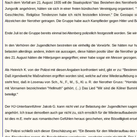
Nach dem Vorfall am 21. August 1935 will die Staatspolizei "das Bestehen des Nerother
Jungvolk angehören, hätten sie sich in einer freien bündischen Vereinigung organisiert
Geschlechts. Religiöse Tendenzen habe ich nicht feststellen können." Die Gestapo s
Abzeichen der Nerother getragen. Die Gruppe habe auch Kampflieder gegen Hitler und B
Ende Juli ist die Gruppe bereits einmal bei Altenberg polizeilich festgestellt worden. Sie
In den Verhören der Jugendlichen bestreiten sie einhellig die Vorwürfe. Sie hätten nu
belasten allerdings andere, indem sie aussagen, diese hätten positiv über die Neroth
des 21. August hätten die Hitlerjungen angegriffen; einer habe sogar ein Messer gezogen.
Als Heinrich K. von der Polizei mit diesen Angaben konfrontiert wird, gibt er zu: "Best
Daß irgendwelche Maßnahmen ergriffen worden sind, welche auf eine Wiederauflebung oder
steht fest, daß in Losenau von Sch., N., F., M., S., Kl. u. R. der Nerother Gruss: "Horri
mit Vornamen bezeichneten "Hellmuth" gehört. (...) Das Lied "Wir sind die Kölner Bumm
beteiligt."
Der HJ-Unterbannführer Jakob G. kann nicht viel zur Belastung der Jugendlichen sagen,
angehört. Ich traue denselben auch gar nicht zu, sich ernstlich für die Wiederaufbaub
ist dies m.E. mehr aus romantischen Gefühlen heraus geschehen, eine Böswilligkeit erseh
Die Polizei schließt sich dieser Einschätzung an: "Ein Beweis für den Wiederaufbau des