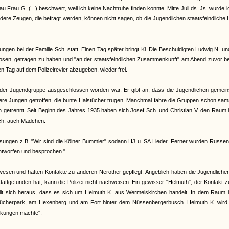
Frau G. (...) beschwert, weil ich keine Nachtruhe finden konnte. Mitte Juli ds. Js. wurde i
re Zeugen, die befragt werden, können nicht sagen, ob die Jugendlichen staatsfeindliche 
en bei der Familie Sch. statt. Einen Tag später bringt Kl. Die Beschuldigten Ludwig N. un
erhosen, getragen zu haben und "an der staatsfeindlichen Zusammenkunft" am Abend zuvor bet
en Tag auf dem Polizeirevier abzugeben, wieder frei.
s der Jugendgruppe ausgeschlossen worden war. Er gibt an, dass die Jugendlichen gemei
dere Jungen getroffen, die bunte Halstücher trugen. Manchmal fahre die Gruppen schon sa
 getrennt. Seit Beginn des Jahres 1935 haben sich Josef Sch. und Christian V. den Raum 
ch, auch Mädchen.
 gesungen z.B. "Wir sind die Kölner Bummler" sodann HJ u. SA Lieder. Ferner wurden Russen
ntworfen und besprochen."
wesen und hätten Kontakte zu anderen Nerother gepflegt. Angeblich haben die Jugendliche
attgefunden hat, kann die Polizei nicht nachweisen. Ein gewisser "Helmuth", der Kontakt 
llt sich heraus, dass es sich um Helmuth K. aus Wermelskirchen handelt. In dem Raum i
Blücherpark, am Hexenberg und am Fort hinter dem Nüssenbergerbusch. Helmuth K. wird
rkungen machte".