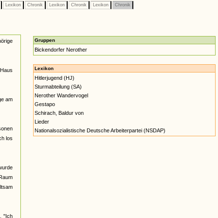
e
Lexikon
Chronik
Lexikon
Chronik
Lexikon
Chronik
Gruppen
hörige
Bickendorfer Nerother
Lexikon
 Haus
Hitlerjugend (HJ)
Sturmabteilung (SA)
Nerother Wandervogel
nge am
Gestapo
Schirach, Baldur von
Lieder
rsonen
Nationalsozialistische Deutsche Arbeiterpartei (NSDAP)
ch los
 wurde
 Raum
altsam
. "Ich