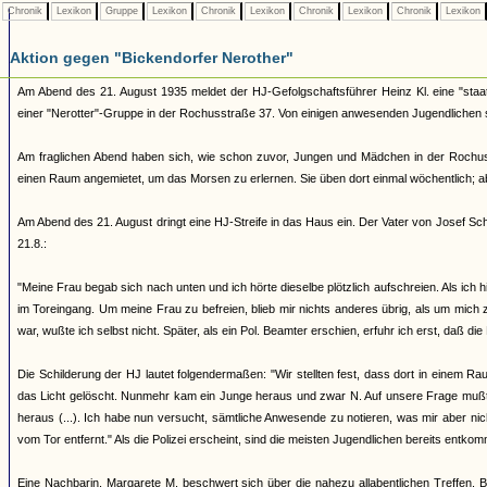
Chronik
Lexikon
Gruppe
Lexikon
Chronik
Lexikon
Chronik
Lexikon
Chronik
Lexikon
Aktion gegen "Bickendorfer Nerother"
Am Abend des 21. August 1935 meldet der HJ-Gefolgschaftsführer Heinz Kl. eine "staa
einer "Nerotter"-Gruppe in der Rochusstraße 37. Von einigen anwesenden Jugendlichen ste
Am fraglichen Abend haben sich, wie schon zuvor, Jungen und Mädchen in der Rochuss
einen Raum angemietet, um das Morsen zu erlernen. Sie üben dort einmal wöchentlich; 
Am Abend des 21. August dringt eine HJ-Streife in das Haus ein. Der Vater von Josef S
21.8.:
"Meine Frau begab sich nach unten und ich hörte dieselbe plötzlich aufschreien. Als i
im Toreingang. Um meine Frau zu befreien, blieb mir nichts anderes übrig, als um mich zu
war, wußte ich selbst nicht. Später, als ein Pol. Beamter erschien, erfuhr ich erst, daß d
Die Schilderung der HJ lautet folgendermaßen: "Wir stellten fest, dass dort in eine
das Licht gelöscht. Nunmehr kam ein Junge heraus und zwar N. Auf unsere Frage mußt
heraus (...). Ich habe nun versucht, sämtliche Anwesende zu notieren, was mir aber n
vom Tor entfernt." Als die Polizei erscheint, sind die meisten Jugendlichen bereits entko
Eine Nachbarin, Margarete M. beschwert sich über die nahezu allabentlichen Treffen. 