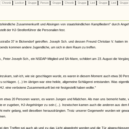
Chronik
Lexikon
Gruppe
Person
Gruppe
Chronik
Gruppe
Lied
Gruppe
Lied
Grupp
tsfeindliche Zusammenkunft und Absingen von staatsfeindlichen Kampfliedern" durch Ange
llt der HJ-Streifenführer die Personalien fest.
traße 37 in Bickendorf getroffen. Joseph Sch. und dessen Freund Christian V. hatten im
abends kommen andere Jugendliche, um sich in dem Raum zu treffen.
ch., Peter Joseph Sch., ein NSDAP-Mitglied und SA-Mann, schildert am 23. August die Vorgä
ch hinzukam, sah ich, wie sie geschlagen wurde, es waren in diesem Moment auch etwa 30 Pe
 schlagen. (...) Im übrigen war eine heikle, allgemeine Schlägerei entstanden. Was eigentli
ie HJ. eine verbotene Zusammenkunft bei mir festgestellt haben wollte."
m Raum etwa 20 Personen waren, es waren Jungen und Mädchen. Als man uns bemerkt hatte,
e er zugeben, HJ-Angehöriger zu sein (...). Inzwischen kamen auch die anderen aus dem
icht mehr gelang, weil dieselben herausdrängten. Trotz unserer Gegenwehr wurden wir gew
mmen.
Bei den Treffen sei auch ab und zu das Licht abgedreht worden und die Tür abgeschlossen