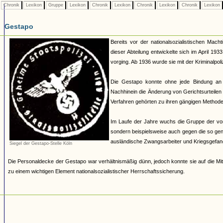
Chronik
Lexikon
Gruppe
Lexikon
Chronik
Lexikon
Chronik
Lexikon
Chronik
Lexikon
Gestapo
Bereits vor der nationalsozialistischen Mach
dieser Abteilung entwickelte sich im April 19
vorging. Ab 1936 wurde sie mit der Kriminalpoli
Die Gestapo konnte ohne jede Bindung an
Nachhinein die Änderung von Gerichtsurteilen 
Verfahren gehörten zu ihren gängigen Methoden.
Im Laufe der Jahre wuchs die Gruppe der von 
sondern beispielsweise auch gegen die so ge
ausländische Zwangsarbeiter und Kriegsgefan
Siegel der Gestapo-Stelle Köln
Die Personaldecke der Gestapo war verhältnismäßig dünn, jedoch konnte sie auf die Mit
zu einem wichtigen Element nationalsozialistischer Herrschaftssicherung.