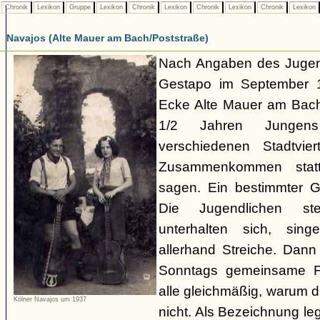
Chronik
Lexikon
Gruppe
Lexikon
Chronik
Lexikon
Chronik
Lexikon
Chronik
Lexikon
Navajos (Alte Mauer am Bach/Poststraße)
Nach Angaben des Jugend
Gestapo im September 1
Ecke Alte Mauer am Bach/
1/2 Jahren Junge
verschiedenen Stadtvier
Zusammenkommen statt
sagen. Ein bestimmter Gru
Die Jugendlichen s
unterhalten sich, sin
allerhand Streiche. Dann
Sonntags gemeinsame Fa
alle gleichmäßig, warum di
Kölner Navajos um 1937
nicht. Als Bezeichnung le