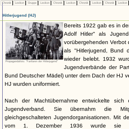
Chronik
Lexikon
Gruppe
Lexikon
Chronik
Lexikon
Chronik
Lexikon
Chronik
Lexikon
Hitlerjugend (HJ)
Bereits 1922 gab es in 
Adolf Hitler" als Jugen
vorübergehenden Verbot d
als "Hitlerjugend, Bund 
wieder belebt. 1932 wurd
Propagandafoto: "Fanfaren der Hitlerjugend"
Jugendverbände der Part
Bund Deutscher Mädel) unter dem Dach der HJ vere
HJ wurden uniformiert.
Nach der Machtübernahme entwickelte sich 
Jugendverband. Sie übernahm die Mitgl
gleichgeschalteten Jugendorganisationen. Mit 
vom 1. Dezember 1936 wurde sie zu