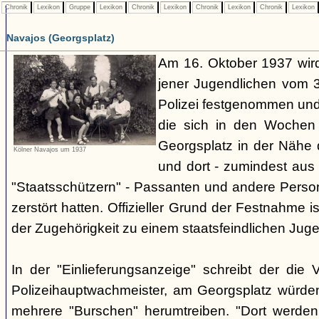
Chronik
Lexikon
Gruppe
Lexikon
Chronik
Lexikon
Chronik
Lexikon
Chronik
Lexikon
Navajos (Georgsplatz)
Am 16. Oktober 1937 wird
jener Jugendlichen vom 3.
Polizei festgenommen un
die sich in den Woche
Georgsplatz in der Nähe 
Kölner Navajos um 1937
und dort - zumindest aus 
"Staatsschützern" - Passanten und andere Person
zerstört hatten. Offizieller Grund der Festnahme is
der Zugehörigkeit zu einem staatsfeindlichen Jug
In der "Einlieferungsanzeige" schreibt der die 
Polizeihauptwachmeister, am Georgsplatz würde
mehrere "Burschen" herumtreiben. "Dort werde