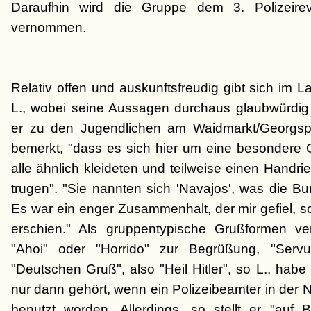
Daraufhin wird die Gruppe dem 3. Polizeirev
vernommen.
Relativ offen und auskunftsfreudig gibt sich im L
L., wobei seine Aussagen durchaus glaubwürdig 
er zu den Jugendlichen am Waidmarkt/Georgspla
bemerkt, "dass es sich hier um eine besondere G
alle ähnlich kleideten und teilweise einen Handr
trugen". "Sie nannten sich 'Navajos', was die Bu
Es war ein enger Zusammenhalt, der mir gefiel, s
erschien." Als gruppentypische Grußformen v
"Ahoi" oder "Horrido" zur Begrüßung, "Ser
"Deutschen Gruß", also "Heil Hitler", so L., habe 
nur dann gehört, wenn ein Polizeibeamter in der N
benutzt worden. Allerdings, so stellt er "auf 