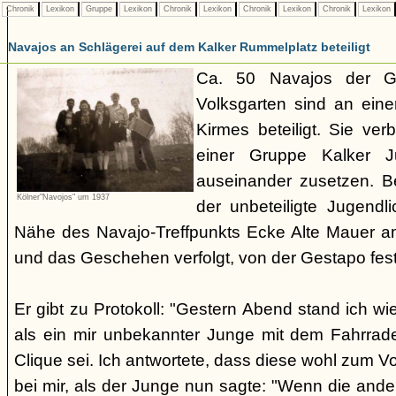
Chronik
Lexikon
Gruppe
Lexikon
Chronik
Lexikon
Chronik
Lexikon
Chronik
Lexikon
Navajos an Schlägerei auf dem Kalker Rummelplatz beteiligt
Ca. 50 Navajos der G
Volksgarten sind an eine
Kirmes beteiligt. Sie ve
einer Gruppe Kalker Ju
auseinander zusetzen. Be
Kölner"Navojos" um 1937
der unbeteiligte Jugendl
Nähe des Navajo-Treffpunkts Ecke Alte Mauer a
und das Geschehen verfolgt, von der Gestapo f
Er gibt zu Protokoll: "Gestern Abend stand ich wi
als ein mir unbekannter Junge mit dem Fahrrad
Clique sei. Ich antwortete, dass diese wohl zum V
bei mir, als der Junge nun sagte: "Wenn die and