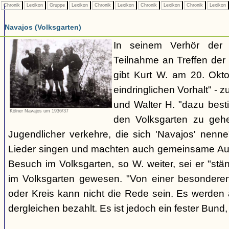
Chronik
Lexikon
Gruppe
Lexikon
Chronik
Lexikon
Chronik
Lexikon
Chronik
Lexikon
Navajos (Volksgarten)
In seinem Verhör der
Teilnahme an Treffen de
gibt Kurt W. am 20. Okto
eindringlichen Vorhalt" - z
und Walter H. "dazu best
Kölner Navajos um 1936/37
den Volksgarten zu geh
Jugendlicher verkehre, die sich 'Navajos' nenn
Lieder singen und machten auch gemeinsame Aus
Besuch im Volksgarten, so W. weiter, sei er "stän
im Volksgarten gewesen. "Von einer besonder
oder Kreis kann nicht die Rede sein. Es werden 
dergleichen bezahlt. Es ist jedoch ein fester Bun