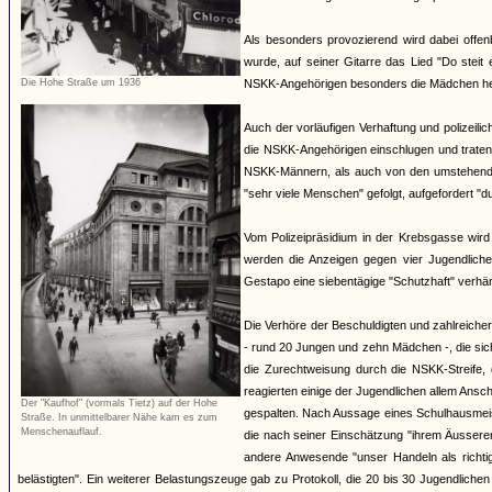
Als besonders provozierend wird dabei offen
wurde, auf seiner Gitarre das Lied "Do steit 
Die Hohe Straße um 1936
NSKK-Angehörigen besonders die Mädchen herv
Auch der vorläufigen Verhaftung und polizeili
die NSKK-Angehörigen einschlugen und traten
NSKK-Männern, als auch von den umstehende
"sehr viele Menschen" gefolgt, aufgefordert "
Vom Polizeipräsidium in der Krebsgasse wird
werden die Anzeigen gegen vier Jugendlich
Gestapo eine siebentägige "Schutzhaft" verhäng
Die Verhöre der Beschuldigten und zahlreiche
- rund 20 Jungen und zehn Mädchen -, die si
die Zurechtweisung durch die NSKK-Streife, d
reagierten einige der Jugendlichen allem An
Der "Kaufhof" (vormals Tietz) auf der Hohe
gespalten. Nach Aussage eines Schulhausmeiste
Straße. In unmittelbarer Nähe kam es zum
Menschenauflauf.
die nach seiner Einschätzung "ihrem Äussere
andere Anwesende "unser Handeln als richti
belästigten". Ein weiterer Belastungszeuge gab zu Protokoll, die 20 bis 30 Jugendliche