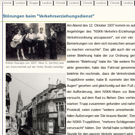
Chronik
Lexikon
Gruppe
Lexikon
Chronik
Lexikon
Chronik
Lexikon
Chronik
Lexikon
Störungen beim "Verkehrserziehungsdienst"
Am Abend des 12. Oktober 1937 kommt es auf d
Angehöriger des "NSKK-Verkehrs-Erziehungs-
Verkehrsordnung anzupassen", sei von vier 
Bemerkungen vor dem sich inzwischen ansamme
zu machen versuchte". Das gibt auch der ve
seiner Belehrung habe der zur Ordnung ger
weiteren "Belehrung" habe ihn "die weitere R
Kölner Navajos um 1937: Alios S. (rechts) war
am Zwischenfall auf der Hohe Straße beteiligt.
aktiv geworden, habe das Fahrrad genommen
belehrte ihn nochmals, dass die Verkehrsbeleh
Truppführer weiter, habe B. nunmehr den Weg 
Augen" gesehen und gleichzeitig auf den Fuß 
der Aufforderung, dem NSKK-Mann zur Beleh
versucht, auf dem Rad zu fliehen. Dies verh
starken Trupp zusammen gefunden und nahm P
Protokoll, seien zudem "weitere umstehend
fallen Äußerungen wie 'Die braune Bande', 'Der
der NSKK-Truppführer, "mehrere Schlägereie
verursacht" hätten. Der Vorfall habe schließ
Stunde für den ganzen Verkehr gesperrt wird.