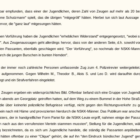
bar empfunden, dass einer der Jugendlichen, deren Zahl von Zeugen auf mehr als 20 bezi
ene Schutzmann" spielt, das die übrigen "mitgegrölt" hätten. Hierbei tun sich laut Aussage
or, die "ganz laut" mitgesungen hätten.
chen Vorführung haben die Jugendlichen "erheblichen Widerstand" entgegengesetzt, "wobei s
". Aus Zeugenaussagen geht allerdings hervor, dass von der anderen Seite, d.h. sowohl v
n Passanten, ebenfalls geschlagen wird. "Der Vorführung", so nochmals der NSKK-Mann,
durch die jungen Burschen in bunten Hemden".
 der immer noch zahlreiche Personen umfassende Zug zum 4. Polizeirevier weitergeleitet
e aufgenommen. Gegen Wilhelm M., Theodor B., Alois S. und Leo D. wird daraufhin durc
t und ein Strafverfahren eingeleitet.
r Zeugen ergeben ein widersprüchliches Bild. Offenbar befand sich eine Gruppe von Jugend
ch abends am Georgplatz getroffen hatten, auf dem Weg zu einem Bummel in der Hohe Straß
ie über keinerlei polizeiliche Befugnisse verfügt, nicht gegen den Richtungsverkehr zu 
schein nach mit Häme und provozierten hierdurch die NSKK-Männer. Das Publikum war ansch
rs, der in handgreiflicher Form Partei für die NSKK-Leute ergriff, nahmen einige der Pass
n nach aus den verrufensten Vierteln stammen mussten", Stellung für die Jugendlichen, w
g bezeichneten, da es sich um Jugendliche handele, die ständig die Passanten anpöbelte
n hätten offenbar zu einer "Clique" gehört, die auf ihn "den Eindruck bündischer Jugend" g