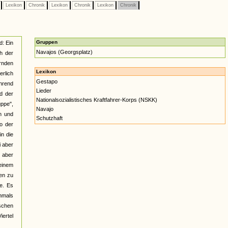
e
Lexikon
Chronik
Lexikon
Chronik
Lexikon
Chronik
Gruppen
d: Ein
Navajos (Georgsplatz)
h der
rnden
Lexikon
erlich
Gestapo
hrend
Lieder
d der
Nationalsozialistisches Kraftfahrer-Korps (NSKK)
uppe",
Navajo
n und
Schutzhaft
so der
in die
i aber
 aber
 einem
en zu
e. Es
chmals
schen
iertel