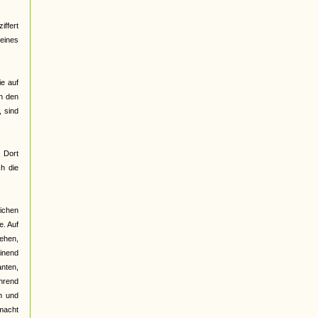
ffert
 eines
ie auf
on den
 sind
. Dort
h die
lichen
e. Auf
gehen,
einend
anten,
ährend
n und
emacht