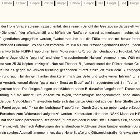
Chronik
Lexikon
Gruppe
Person
Gruppe
Chronik
Gruppe
Lied
Gruppe
Lied
Grupp
er Hohe Straße zu einem Zwischenfall, der in einem Bericht der Gestapo so dargestellt wir
Dienstes", "der pflichtgemäß und höflich die Radfahrer darauf aufmerksam machte, sic
Jugendlichen angegriffen worden, "wobei man ihm auf die Füße trat und mit herausforde
lnden Publikum" - es soll sich immerhin um 150 bis 200 Personen gehandelt haben - "läch
rantwortliche NSKK-Truppführer beim Motorsturm 8/71 vor der Gestapo zu Protokoll. Wä
ufene Jugendliche "gegrinst" und eine "herausfordernde Haltung" eingenommen. Währen
otte von 25-30 Köpfen umzingelt". Nun sei Theodor B., "anscheinend der Führer dieser Gr
 und es gegen die Verkehrsrichtung geschoben. "Jetzt stellte ich mich dem B. entgege
rung auch für ihn gilt. Hierbei drückte er mich zur Seite und wollte weiter fahren." Er, 
verstellt, worauf dieser "ganz nah - Brust an Brust" auf ihn zugetreten sei, ihm "scharf 
getreten habe. Die übrigen Jungen und Mädchen haben B. daraufhin "angefeuert". Dieser se
rung auf die andere Straßenseite zu folgen, "bereitwilligst" nachgekommen, habe dann
indert der NSKK-Mann. "Inzwischen hatte sich das ganze Gesindel aus der Hohe Straße zu
artei gegen mich" - so der bedrängte Truppführer. Durch Zurufe, so geben weitere Zeug
e Burschen zum Widerstand aufgereizt" worden. Kameraden eilen dem NSKK-Mann zu Hilf
 hat doch keine polizeilichen Befugnisse', 'Geht ihm doch laufen' usw. Es haben sich, so no
n" entwickelt, "die nach Äußerungen des anständigen Publikums diese buntbehemdeten Bur
lich ein solches Ausmaß angenommen, dass Hohe Straße und Gürzenichstraße für etwa eine V