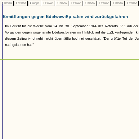
Chronik
Lexikon
Gruppe
Lexikon
Chronik
Lexikon
Chronik
Lexikon
Chronik
Lexikon
Ermittlungen gegen Edelwewißpiraten wird zurückgefahren
Im Bericht für die Woche vom 24. bis 30. September 1944 des Referats IV 1 a/b der 
Vorgängen gegen sogenannte Edelweißpiraten im Hinblick auf die z.Zt. vorliegenden 
diesem Zeitpunkt ohnehin nicht übermäßig hoch eingeschätzt: "Der größte Teil der Ju
nachgelassen hat."