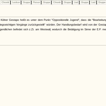
Chronik
Lexikon
Gruppe
Person
Gruppe
Chronik
Gruppe
Lied
Gruppe
Lied
Grupp
Kölner Gestapo heißt es unter dem Punkt "Oppositionelle Jugend", dass die "Bearbeitun
kriegswichtigen Vorgänge zurückgestellt" würden. Der Handlungsbedarf wird von der Gesta
gendlichen befindet sich z.Zt. am Westwall, wodurch die Betätigung im Sinne der E.P. me