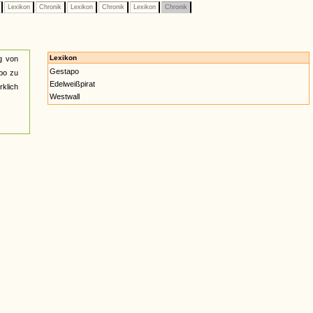
e
Lexikon
Chronik
Lexikon
Chronik
Lexikon
Chronik
Lexikon
g von
Gestapo
po zu
Edelweißpirat
rklich
Westwall