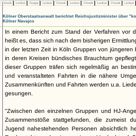
Chronik
Lexikon
Gruppe
Lexikon
Chronik
Lexikon
Chronik
Lexikon
Chronik
Lexikon
Kölner Oberstaatsanwalt berichtet Reichsjustizminister über 
Kölner Navajos
In einem Bericht zum Stand der Verfahren vor 
heißt es, dass sich nach dem bisherigen Ermittlu
in der letzten Zeit in Köln Gruppen von jüngeren 
in deren Kreisen bündisches Brauchtum gepfleg
dieser Gruppen träfen sich regelmäßig an best
und veranstalteten Fahrten in die nähere Umg
Zusammenkünften und Fahrten werden u.a. Liede
gesungen.
"Zwischen den einzelnen Gruppen und HJ-Ange
Zusammenstöße stattgefunden, die zumeist du
Jugend nahestehenden Personen absichtlich her