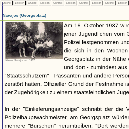
Chronik
Lexikon
Gruppe
Lexikon
Chronik
Lexikon
Chronik
Lexikon
Chronik
Lexikon
Navajos (Georgsplatz)
Am 16. Oktober 1937 wird
jener Jugendlichen vom 3.
Polizei festgenommen un
die sich in den Woche
Georgsplatz in der Nähe 
Kölner Navajos um 1937
und dort - zumindest aus 
"Staatsschützern" - Passanten und andere Person
zerstört hatten. Offizieller Grund der Festnahme is
der Zugehörigkeit zu einem staatsfeindlichen Jug
In der "Einlieferungsanzeige" schreibt der die 
Polizeihauptwachmeister, am Georgsplatz würde
mehrere "Burschen" herumtreiben. "Dort werde