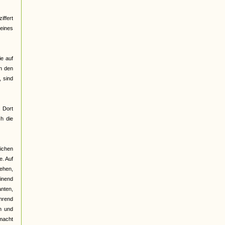
ffert
 eines
ie auf
on den
 sind
. Dort
h die
lichen
e. Auf
gehen,
einend
anten,
ährend
n und
emacht