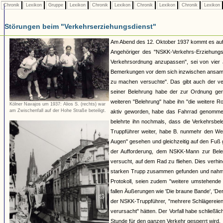
Chronik
Lexikon
Gruppe
Lexikon
Chronik
Lexikon
Chronik
Lexikon
Chronik
Lexikon
Störungen beim "Verkehrserziehungsdienst"
Am Abend des 12. Oktober 1937 kommt es auf d
Angehöriger des "NSKK-Verkehrs-Erziehungs-
Verkehrsordnung anzupassen", sei von vier 
Bemerkungen vor dem sich inzwischen ansamme
zu machen versuchte". Das gibt auch der ve
seiner Belehrung habe der zur Ordnung ger
weiteren "Belehrung" habe ihn "die weitere R
Kölner Navajos um 1937: Alios S. (rechts) war
am Zwischenfall auf der Hohe Straße beteiligt.
aktiv geworden, habe das Fahrrad genommen
belehrte ihn nochmals, dass die Verkehrsbeleh
Truppführer weiter, habe B. nunmehr den Weg 
Augen" gesehen und gleichzeitig auf den Fuß 
der Aufforderung, dem NSKK-Mann zur Beleh
versucht, auf dem Rad zu fliehen. Dies verh
starken Trupp zusammen gefunden und nahm P
Protokoll, seien zudem "weitere umstehend
fallen Äußerungen wie 'Die braune Bande', 'Der
der NSKK-Truppführer, "mehrere Schlägereie
verursacht" hätten. Der Vorfall habe schließ
Stunde für den ganzen Verkehr gesperrt wird.