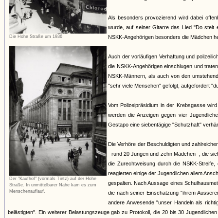
Als besonders provozierend wird dabei offen
wurde, auf seiner Gitarre das Lied "Do steit 
Die Hohe Straße um 1936
NSKK-Angehörigen besonders die Mädchen herv
Auch der vorläufigen Verhaftung und polizeili
die NSKK-Angehörigen einschlugen und traten
NSKK-Männern, als auch von den umstehende
"sehr viele Menschen" gefolgt, aufgefordert "
Vom Polizeipräsidium in der Krebsgasse wird
werden die Anzeigen gegen vier Jugendlich
Gestapo eine siebentägige "Schutzhaft" verhäng
Die Verhöre der Beschuldigten und zahlreiche
- rund 20 Jungen und zehn Mädchen -, die si
die Zurechtweisung durch die NSKK-Streife, d
reagierten einige der Jugendlichen allem An
Der "Kaufhof" (vormals Tietz) auf der Hohe
gespalten. Nach Aussage eines Schulhausmeiste
Straße. In unmittelbarer Nähe kam es zum
Menschenauflauf.
die nach seiner Einschätzung "ihrem Äussere
andere Anwesende "unser Handeln als richti
belästigten". Ein weiterer Belastungszeuge gab zu Protokoll, die 20 bis 30 Jugendliche