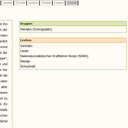
e
Lexikon
Chronik
Lexikon
Chronik
Lexikon
Chronik
Gruppen
d: Ein
Navajos (Georgsplatz)
h der
rnden
Lexikon
erlich
Gestapo
hrend
Lieder
d der
Nationalsozialistisches Kraftfahrer-Korps (NSKK)
uppe",
Navajo
n und
Schutzhaft
so der
in die
i aber
 aber
 einem
en zu
e. Es
chmals
schen
iertel