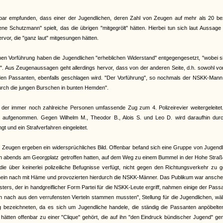
bar empfunden, dass einer der Jugendlichen, deren Zahl von Zeugen auf mehr als 20 bezi
ene Schutzmann" spielt, das die übrigen "mitgegrölt" hätten. Hierbei tun sich laut Aussage
or, die "ganz laut" mitgesungen hätten.
chen Vorführung haben die Jugendlichen "erheblichen Widerstand" entgegengesetzt, "wobei s
". Aus Zeugenaussagen geht allerdings hervor, dass von der anderen Seite, d.h. sowohl v
n Passanten, ebenfalls geschlagen wird. "Der Vorführung", so nochmals der NSKK-Mann,
durch die jungen Burschen in bunten Hemden".
 der immer noch zahlreiche Personen umfassende Zug zum 4. Polizeirevier weitergeleitet
e aufgenommen. Gegen Wilhelm M., Theodor B., Alois S. und Leo D. wird daraufhin durc
t und ein Strafverfahren eingeleitet.
r Zeugen ergeben ein widersprüchliches Bild. Offenbar befand sich eine Gruppe von Jugend
ch abends am Georgplatz getroffen hatten, auf dem Weg zu einem Bummel in der Hohe Straß
ie über keinerlei polizeiliche Befugnisse verfügt, nicht gegen den Richtungsverkehr zu 
schein nach mit Häme und provozierten hierdurch die NSKK-Männer. Das Publikum war ansch
rs, der in handgreiflicher Form Partei für die NSKK-Leute ergriff, nahmen einige der Pass
n nach aus den verrufensten Vierteln stammen mussten", Stellung für die Jugendlichen, w
g bezeichneten, da es sich um Jugendliche handele, die ständig die Passanten anpöbelte
n hätten offenbar zu einer "Clique" gehört, die auf ihn "den Eindruck bündischer Jugend" g