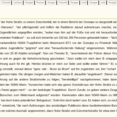
Chronik
Lexikon
Gruppe
Person
Gruppe
Chronik
Gruppe
Lied
Gruppe
Lied
Grupp
er Hohe Straße zu einem Zwischenfall, der in einem Bericht der Gestapo so dargestellt wir
Dienstes", "der pflichtgemäß und höflich die Radfahrer darauf aufmerksam machte, sic
Jugendlichen angegriffen worden, "wobei man ihm auf die Füße trat und mit herausforde
lnden Publikum" - es soll sich immerhin um 150 bis 200 Personen gehandelt haben - "läch
rantwortliche NSKK-Truppführer beim Motorsturm 8/71 vor der Gestapo zu Protokoll. Wä
ufene Jugendliche "gegrinst" und eine "herausfordernde Haltung" eingenommen. Währen
otte von 25-30 Köpfen umzingelt". Nun sei Theodor B., "anscheinend der Führer dieser Gr
 und es gegen die Verkehrsrichtung geschoben. "Jetzt stellte ich mich dem B. entgege
rung auch für ihn gilt. Hierbei drückte er mich zur Seite und wollte weiter fahren." Er, 
verstellt, worauf dieser "ganz nah - Brust an Brust" auf ihn zugetreten sei, ihm "scharf 
getreten habe. Die übrigen Jungen und Mädchen haben B. daraufhin "angefeuert". Dieser se
rung auf die andere Straßenseite zu folgen, "bereitwilligst" nachgekommen, habe dann
indert der NSKK-Mann. "Inzwischen hatte sich das ganze Gesindel aus der Hohe Straße zu
artei gegen mich" - so der bedrängte Truppführer. Durch Zurufe, so geben weitere Zeug
e Burschen zum Widerstand aufgereizt" worden. Kameraden eilen dem NSKK-Mann zu Hilf
 hat doch keine polizeilichen Befugnisse', 'Geht ihm doch laufen' usw. Es haben sich, so no
n" entwickelt, "die nach Äußerungen des anständigen Publikums diese buntbehemdeten Bur
lich ein solches Ausmaß angenommen, dass Hohe Straße und Gürzenichstraße für etwa eine V