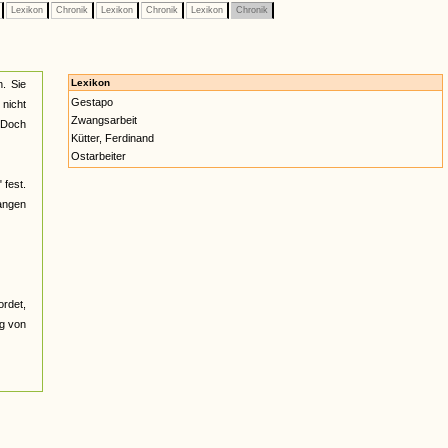
e
Lexikon
Chronik
Lexikon
Chronik
Lexikon
Chronik
Lexikon
. Sie
Gestapo
 nicht
Zwangsarbeit
. Doch
Kütter, Ferdinand
Ostarbeiter
 fest.
gangen
ordet,
ng von