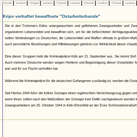
Chronik
Lexikon
Gruppe
Lexikon
Chronik
Lexikon
Chronik
Lexikon
Chronik
Lexikon
Kripo verhaftet bewaffnete "Ostarbeiterbande"
Die in den Trümmern Kölns untergetauchten und geflohenen Zwangsarbeiter und Zwan
organisieren Lebensmittel und bewaffnen sich, um für die befürchteten Verfolgungsakti
selten Verbindungen zu Deutschen, die Lebensmittel und Waffen oftmals in großem Maß
auch persönliche Beziehungen und Hilfeleistungen gehören zur Wirklichkeit dieser chao
Eine dieser Gruppen hebt die Kriminalpolizei Köln am 21. September aus. Sie nimmt fünf
Auch mehrere Deutsche werden wegen Hehlerei und Begünstigung dieser Ostarbeiter fes
war und ihr zur Flucht verholfen hat.
Während die Kriminalpolizei für die deutschen Gefangenen zuständig ist, werden die Osta
Seit Herbst 1944 führt die Kölner Gestapo einen regelrechten Vernichtungszug gegen u
wenn ihnen selbst nach den Maßstäben der Gestapo kein Delikt nachgewiesen werden kann
Zwangsarbeitern am 25. Oktober 1944 in Köln-Ehrenfeld an der Ecke Schönsteinstraße/H