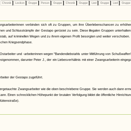
Chronik
Lexikon
Gruppe
Person
Gruppe
Chronik
Gruppe
Lied
Gruppe
Lied
Grupp
gsarbeiterinnen verbinden sich oft zu Gruppen, um ihre Überlebenschancen zu erhöhen
onen und Schlusskämpfe der Gestapo gerüstet zu sein. Diese illegalen Gruppen unterhalten
stab, auf kriminellen Wegen und zu ihrem eigenen Profit besorgten und weiter verschoben
tischen Kriegsendphase.
 Ostarbeiter und -arbeiterinnen wegen "Bandendiebstahls unter Mitführung von Schußwaffen"
tgenommen, darunter Peter J., der ein Liebesverhältnis mit einer Zwangsarbeiterin einge
rbeiter der Gestapo zugeführt.
ntergetauchte Zwangsarbeiter wie die oben beschriebene Gruppe. Sie werden auch dann erm
. Einen schrecklichen Höhepunkt der brutalen Verfolgung bildet die öffentliche Hinrichtu
üttenstraße).