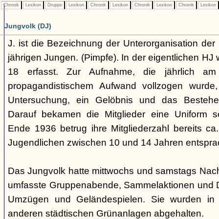
Chronik
Lexikon
Gruppe
Lexikon
Chronik
Lexikon
Chronik
Lexikon
Chronik
Lexikon
Jungvolk (DJ)
J. ist die Bezeichnung der Unterorganisation der 
jährigen Jungen. (Pimpfe). In der eigentlichen HJ
18 erfasst. Zur Aufnahme, die jährlich am
propagandistischem Aufwand vollzogen wurde, 
Untersuchung, ein Gelöbnis und das Bestehen
Darauf bekamen die Mitglieder eine Uniform s
Ende 1936 betrug ihre Mitgliederzahl bereits ca
Jugendlichen zwischen 10 und 14 Jahren entspra
Das Jungvolk hatte mittwochs und samstags Nachm
umfasste Gruppenabende, Sammelaktionen und Dri
Umzügen und Geländespielen. Sie wurden in 
anderen städtischen Grünanlagen abgehalten.