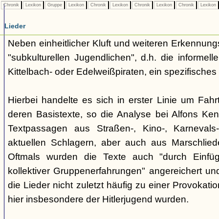
Chronik
Lexikon
Gruppe
Lexikon
Chronik
Lexikon
Chronik
Lexikon
Chronik
Lexikon
Lieder
Neben einheitlicher Kluft und weiteren Erkennung
"subkulturellen Jugendlichen", d.h. die informe
Kittelbach- oder Edelweißpiraten, ein spezifisches 
Hierbei handelte es sich in erster Linie um Fahr
deren Basistexte, so die Analyse bei Alfons K
Textpassagen aus Straßen-, Kino-, Karnevals
aktuellen Schlagern, aber auch aus Marschlie
Oftmals wurden die Texte auch "durch Einfü
kollektiver Gruppenerfahrungen" angereichert und 
die Lieder nicht zuletzt häufig zu einer Provokat
hier insbesondere der Hitlerjugend wurden.