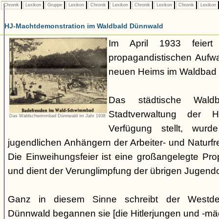
Chronik
Lexikon
Gruppe
Lexikon
Chronik
Lexikon
Chronik
Lexikon
Chronik
Lexikon
HJ-Machtdemonstration im Waldbald Dünnwald
Im April 1933 feier
propagandistischen Aufw
neuen Heims im Waldbad
Das städtische Wald
Stadtverwaltung der 
Das Waldschwimmbad Dünnwald im Jahr 1938
Verfügung stellt, wu
jugendlichen Anhängern der Arbeiter- und Natur
Die Einweihungsfeier ist eine großangelegte Pro
und dient der Verunglimpfung der übrigen Jugend
Ganz in diesem Sinne schreibt der Westdeu
Dünnwald begannen sie [die Hitlerjungen und -mä