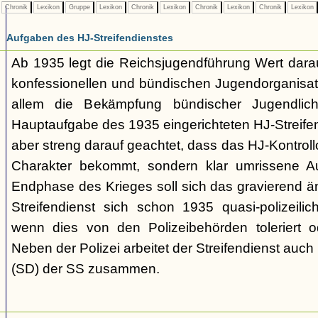
Chronik
Lexikon
Gruppe
Lexikon
Chronik
Lexikon
Chronik
Lexikon
Chronik
Lexikon
Aufgaben des HJ-Streifendienstes
Ab 1935 legt die Reichsjugendführung Wert darau
konfessionellen und bündischen Jugendorganisat
allem die Bekämpfung bündischer Jugendlic
Hauptaufgabe des 1935 eingerichteten HJ-Streifen
aber streng darauf geachtet, dass das HJ-Kontroll
Charakter bekommt, sondern klar umrissene Au
Endphase des Krieges soll sich das gravierend ä
Streifendienst sich schon 1935 quasi-polizeili
wenn dies von den Polizeibehörden toleriert o
Neben der Polizei arbeitet der Streifendienst auch
(SD) der SS zusammen.