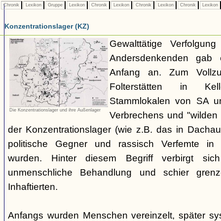
Chronik
Lexikon
Gruppe
Lexikon
Chronik
Lexikon
Chronik
Lexikon
Chronik
Lexikon
Konzentrationslager (KZ)
Gewalttätige Verfolgun
Andersdenkenden gab 
Anfang an. Zum Vollzug
Folterstätten in Ke
Stammlokalen von SA u
Die Konzentrationslager und ihre Außenlager
Verbrechens und "wilden 
der Konzentrationslager (wie z.B. das in Dacha
politische Gegner und rassisch Verfemte in
wurden. Hinter diesem Begriff verbirgt sich
unmenschliche Behandlung und schier grenz
Inhaftierten.
Anfangs wurden Menschen vereinzelt, später sys