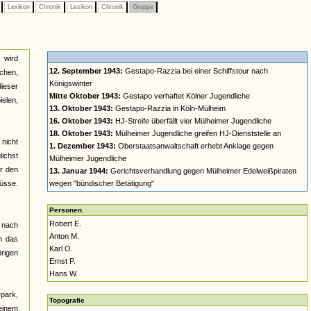
e
Lexikon
Chronik
Lexikon
Chronik
Gruppe
 wird
12. September 1943:
Gestapo-Razzia bei einer Schiffstour nach
ichen,
Königswinter
ieser
Mitte Oktober 1943:
Gestapo verhaftet Kölner Jugendliche
ielen,
13. Oktober 1943:
Gestapo-Razzia in Köln-Mülheim
16. Oktober 1943:
HJ-Streife überfällt vier Mülheimer Jugendliche
18. Oktober 1943:
Mülheimer Jugendliche greifen HJ-Dienststelle an
 nicht
1. Dezember 1943:
Oberstaatsanwaltschaft erhebt Anklage gegen
ichst
Mülheimer Jugendliche
er den
13. Januar 1944:
Gerichtsverhandlung gegen Mülheimer Edelweißpiraten
müsse.
wegen "bündischer Betätigung"
Personen
Robert E.
 nach
Anton M.
n das
Karl O.
rigen
Ernst P.
Hans W.
rpark,
Topografie
 einem