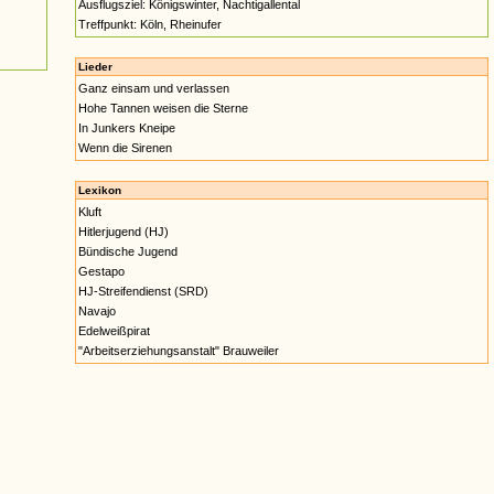
Ausflugsziel: Königswinter, Nachtigallental
Treffpunkt: Köln, Rheinufer
Lieder
Ganz einsam und verlassen
Hohe Tannen weisen die Sterne
In Junkers Kneipe
Wenn die Sirenen
Lexikon
Kluft
Hitlerjugend (HJ)
Bündische Jugend
Gestapo
HJ-Streifendienst (SRD)
Navajo
Edelweißpirat
"Arbeitserziehungsanstalt" Brauweiler