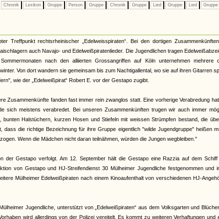
Chronik
Lexikon
Gruppe
Person
Gruppe
Chronik
Gruppe
Lied
Gruppe
Lied
Grupp
bter Treffpunkt rechtsrheinischer „Edelweisspiraten“. Bei den dortigen Zusammenkünften
ischlagern auch Navajo- und Edelweißpiratenlieder. Die Jugendlichen tragen Edelweißabze
 Sommermonaten nach den alliierten Grossangriffen auf Köln unternehmen mehrere d
inter. Von dort wandern sie gemeinsam bis zum Nachtigallental, wo sie auf ihren Gitarren sp
rn", wie der „Edelweißpirat“ Robert E. vor der Gestapo zugibt.
sere Zusammenkünfte fanden fast immer rein zwanglos statt. Eine vorherige Verabredung hat
rde sich meistens verabredet. Bei unseren Zusammenkünften trugen wir auch immer mögl
md, bunten Halstüchern, kurzen Hosen und Stiefeln mit weissen Strümpfen bestand, die üb
rt, dass die richtige Bezeichnung für ihre Gruppe eigentlich "wilde Jugendgruppe" heißen 
ogen. Wenn die Mädchen nicht daran teilnähmen, würden die Jungen wegbleiben."
n der Gestapo verfolgt. Am 12. September hält die Gestapo eine Razzia auf dem Schiff
aktion von Gestapo und HJ-Streifendienst 30 Mülheimer Jugendliche festgenommen und i
weitere Mülheimer Edelweißpiraten nach einem Kinoaufenthalt von verschiedenen HJ-Angehö
ülheimer Jugendliche, unterstützt von „Edelweißpiraten“ aus dem Volksgarten und Blüche
orhaben wird allerdings von der Polizei vereitelt. Es kommt zu weiteren Verhaftungen und