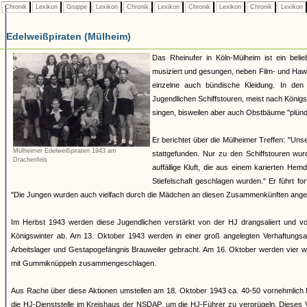
Chronik
Lexikon
Gruppe
Lexikon
Chronik
Lexikon
Chronik
Lexikon
Chronik
Lexikon
Edelweißpiraten (Mülheim)
Das Rheinufer in Köln-Mülheim ist ein belie
musiziert und gesungen, neben Film- und Hawa
einzelne auch bündische Kleidung. In den
Jugendlichen Schiffstouren, meist nach Königsw
singen, bisweilen aber auch Obstbäume "plünde
Er berichtet über die Mülheimer Treffen: "Un
Mülheimer Edelweißpiraten 1943 am
stattgefunden. Nur zu den Schiffstouren wu
Drachenfels
auffällige Kluft, die aus einem karierten He
Stiefelschaft geschlagen wurden." Er führt fo
"Die Jungen wurden auch vielfach durch die Mädchen an diesen Zusammenkünften angez
Im Herbst 1943 werden diese Jugendlichen verstärkt von der HJ drangsaliert und vo
Königswinter ab. Am 13. Oktober 1943 werden in einer groß angelegten Verhaftungs
Arbeitslager und Gestapogefängnis Brauweiler gebracht. Am 16. Oktober werden vier 
mit Gummiknüppeln zusammengeschlagen.
Aus Rache über diese Aktionen umstellen am 18. Oktober 1943 ca. 40-50 vornehmlich M
die HJ-Dienststelle im Kreishaus der NSDAP, um die HJ-Führer zu verprügeln. Dieses V